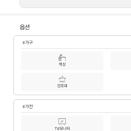
옵션
#가구
책상
건조대
#가전
TV/모니터