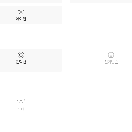
에어컨
인덕션
전기밥솥
비데