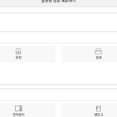
잘못된 정보 제보하기
옷장
침대
전자렌지
냉장고