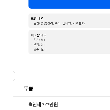
포함 내역
· 일반(공용)관리, 수도, 인터넷, 케이블TV
미포함 내역
· 전기: 실비
· 난방: 실비
· 온수: 실비
투룸
연세 ???만원