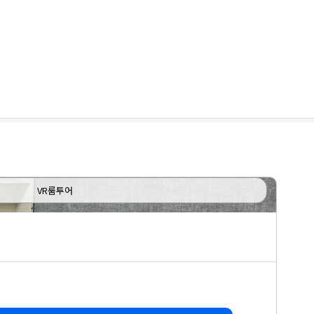
VR룸투어