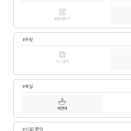
공용세탁기
#주방
가스렌지
#욕실
세면대
#시설/편의