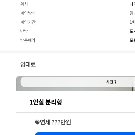
위치
다
계약방식
임
계약기간
1
난방
도
방문예약
모든
임대료
사진
7
1인실 분리형
연세 ???만원