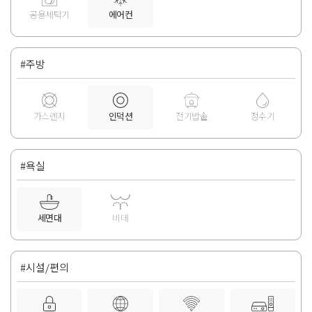
공용세탁기
에어컨
#주방
가스렌지
인덕션
전기밥솥
정수기
#욕실
세면대
비데
#시설/편의