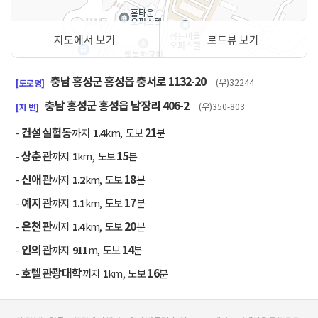
지도에서 보기
로드뷰 보기
50m
충남 홍성군 홍성읍 충서로 1132-20
(우)32244
[도로명]
충남 홍성군 홍성읍 남장리 406-2
(우)350-803
[지 번]
건설실험동
21
-
까지
1.4
km, 도보
분
상춘관
15
-
까지
1
km, 도보
분
신애관
18
-
까지
1.2
km, 도보
분
예지관
17
-
까지
1.1
km, 도보
분
은천관
20
-
까지
1.4
km, 도보
분
인의관
14
-
까지
911
m, 도보
분
호텔관광대학
16
-
까지
1
km, 도보
분