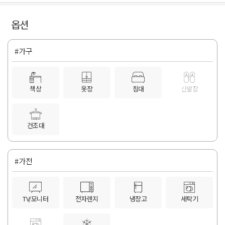
옵션
#가구
책상
옷장
침대
신발장
건조대
#가전
TV/모니터
전자렌지
냉장고
세탁기