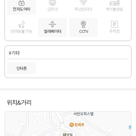
전자도어락
인터넷
무선인터넷
케이블방송
반려동물 가능
엘레베이터
CCTV
주차장
#기타
인터폰
위치&거리
태양빌