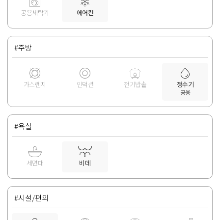
공용세탁기
에어컨
#주방
가스렌지
인덕션
전기밥솥
정수기
공용
#욕실
세면대
비데
#시설/편의