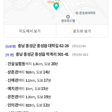
지도에서 보기
로드뷰 보기
50m
충남 홍성군 홍성읍 대학길 62-26
(우)32244
[도로명]
충남 홍성군 홍성읍 학계리 501-41
(우)350-802
[지 번]
건설실험동
20
-
까지
1.3
km, 도보
분
상춘관
14
-
까지
910
m, 도보
분
신애관
17
-
까지
1.1
km, 도보
분
예지관
15
-
까지
1
km, 도보
분
은천관
19
-
까지
1.3
km, 도보
분
인의관
12
-
까지
822
m, 도보
분