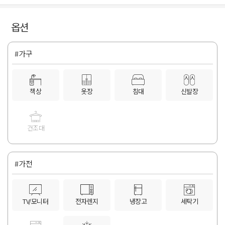
옵션
#가구
책상
옷장
침대
신발장
건조대
#가전
TV/모니터
전자렌지
냉장고
세탁기