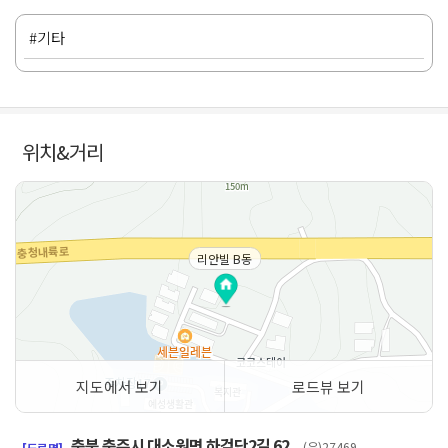
#기타
위치&거리
리안빌 B동
지도에서 보기
로드뷰 보기
50m
충북 충주시 대소원면 하검단2길 62
(우)27469
[도로명]