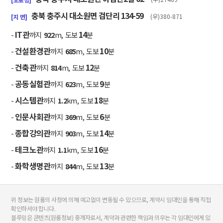
충북 충주시 대소원면 검단리 134-59
(우)380-871
[지 번]
IT관
14
-
까지
922
m, 도보
분
건설환경관
10
-
까지
685
m, 도보
분
건축관
12
-
까지
814
m, 도보
분
공동실험관
9
-
까지
623
m, 도보
분
시스템관
18
-
까지
1.2
km, 도보
분
인문사회관
6
-
까지
369
m, 도보
분
종합강의관
14
-
까지
903
m, 도보
분
테크노관
16
-
까지
1.1
km, 도보
분
화학생명관
13
-
까지
844
m, 도보
분
위 정보는 원룸의 사정에 의해 예고없이 변동될 수 있으므로, 계약시 임대인을 통해 직접
확인하셔야 합니다.
블루밍은 콘텐츠(원룸정보) 중개자로서, 계약과 관련한 책임과 의무는 각 임대인에게 있