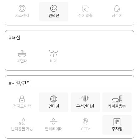
가스렌지
인덕션
전기밥솥
정수기
#욕실
세면대
비데
#시설/편의
전자도어락
인터넷
무선인터넷
케이블방송
반려동물 가능
엘레베이터
CCTV
주차장