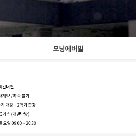
모닝에버빌
리건너편
대계약 / 하숙 불가
학기 개강 ~ 2학기 종강
PG가스 (개별난방)
 요일 09:00 ~ 20:30