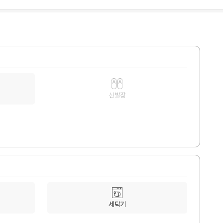
신발장
세탁기