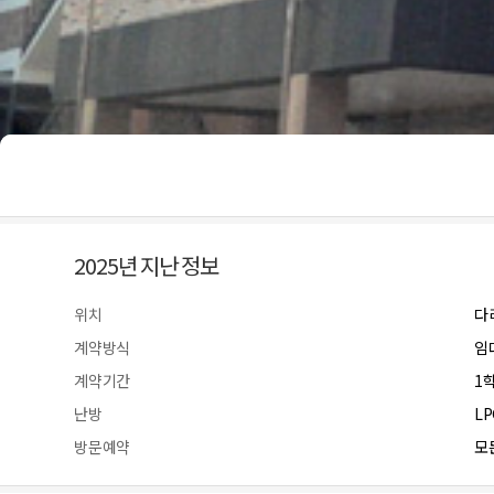
2025년 지난 정보
위치
다
계약방식
임
계약기간
1
난방
L
방문예약
모든