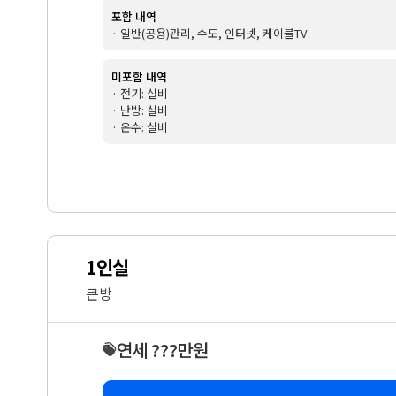
포함 내역
· 일반(공용)관리, 수도, 인터넷, 케이블TV
미포함 내역
· 전기: 실비
· 난방: 실비
· 온수: 실비
1인실
큰방
연세 ???만원