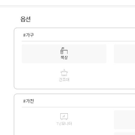
옵션
#가구
책상
건조대
#가전
TV/모니터