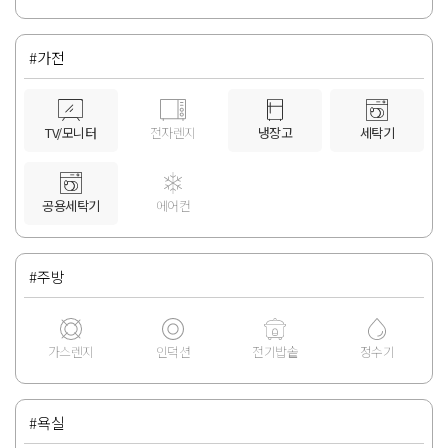
#가전
TV/모니터
전자렌지
냉장고
세탁기
공용세탁기
에어컨
#주방
가스렌지
인덕션
전기밥솥
정수기
#욕실