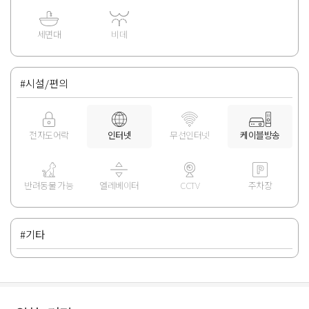
세면대
비데
#시설/편의
전자도어락
인터넷
무선인터넷
케이블방송
반려동물 가능
엘레베이터
CCTV
주차장
#기타