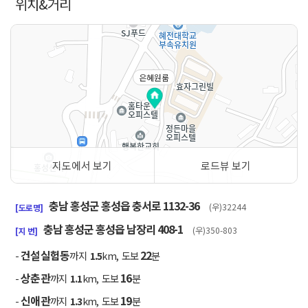
위치&거리
은혜원룸
지도에서 보기
로드뷰 보기
50m
충남 홍성군 홍성읍 충서로 1132-36
(우)32244
[도로명]
충남 홍성군 홍성읍 남장리 408-1
(우)350-803
[지 번]
건설실험동
22
-
까지
1.5
km, 도보
분
상춘관
16
-
까지
1.1
km, 도보
분
신애관
19
-
까지
1.3
km, 도보
분