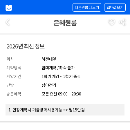
다른원룸 더 보기
앱으로 보기
은혜원룸
2026년 최신 정보
위치
혜전대앞
계약방식
임대계약 / 하숙 불가
계약기간
1학기 개강 ~ 2학기 종강
난방
심야전기
방문예약
모든 요일 09:00 ~ 20:30
1. 연장계약시 겨울방학사용가능 => 월15만원