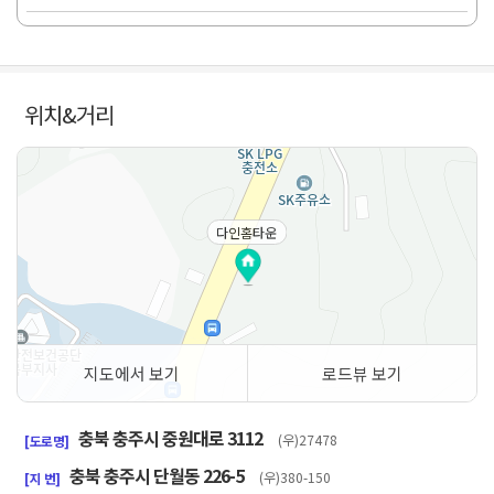
위치&거리
다인홈타운
지도에서 보기
로드뷰 보기
50m
충북 충주시 중원대로 3112
(우)27478
[도로명]
충북 충주시 단월동 226-5
(우)380-150
[지 번]