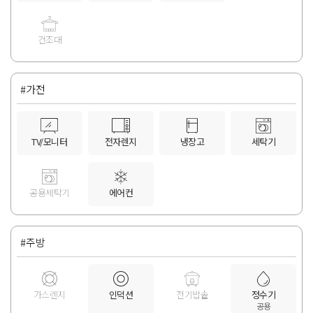
건조대
#가전
TV/모니터
전자렌지
냉장고
세탁기
공용세탁기
에어컨
#주방
가스렌지
인덕션
전기밥솥
정수기
공용