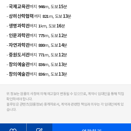
국제교육관
15
-
까지
946
m, 도보
분
상허산학협력
13
-
까지
821
m, 도보
분
생명과학관
16
-
까지
1
km, 도보
분
인문과학관
12
-
까지
775
m, 도보
분
자연과학관
14
-
까지
880
m, 도보
분
중원도서관
12
-
까지
771
m, 도보
분
창의예술관
13
-
까지
836
m, 도보
분
창의예술관
13
-
까지
836
m, 도보
분
위 정보는 원룸의 사정에 의해 예고없이 변동될 수 있으므로, 계약시 임대인을 통해 직접
확인하셔야 합니다.
블루밍은 콘텐츠(원룸정보) 중개자로서, 계약과 관련한 책임과 의무는 각 임대인에게 있
습니다.