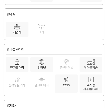
#욕실
세면대
비데
#시설/편의
전자도어락
인터넷
무선인터넷
케이블방송
반려동물 가능
엘레베이터
CCTV
주차장
자주식(12대)
#기타