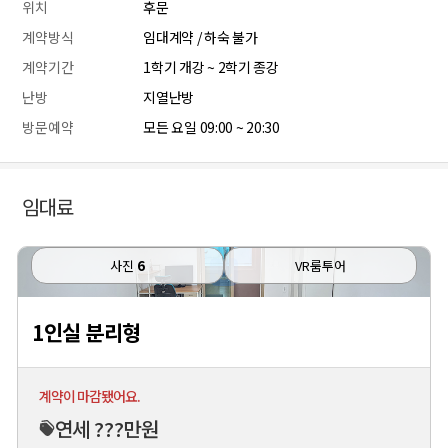
위치
후문
계약방식
임대계약 / 하숙 불가
계약기간
1학기 개강 ~ 2학기 종강
난방
지열난방
방문예약
모든 요일 09:00 ~ 20:30
임대료
사진
6
VR룸투어
1인실 분리형
계약이 마감됐어요.
연세 ???만원