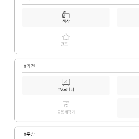
책상
건조대
#가전
TV/모니터
공용세탁기
#주방