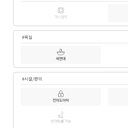
가스렌지
#욕실
세면대
#시설/편의
전자도어락
반려동물 가능