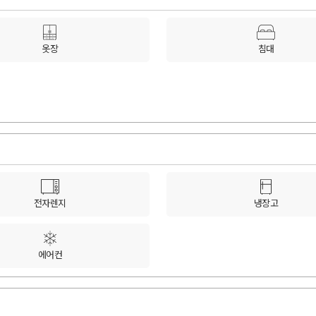
옷장
침대
전자렌지
냉장고
에어컨