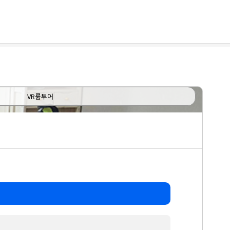
VR룸투어