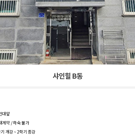
샤인힐 B동
전대앞
대계약 / 하숙 불가
학기 개강 ~ 2학기 종강