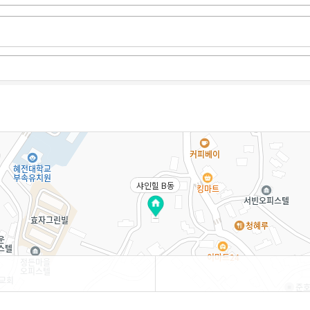
샤인힐 B동