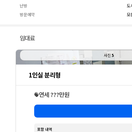
난방
도
방문예약
모든
임대료
사진
5
1인실 분리형
연세 ???만원
포함 내역