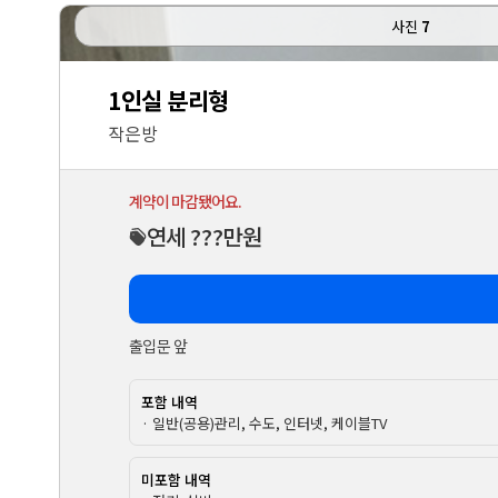
사진
7
1인실 분리형
작은방
계약이 마감됐어요.
연세 ???만원
출입문 앞
포함 내역
· 일반(공용)관리, 수도, 인터넷, 케이블TV
미포함 내역