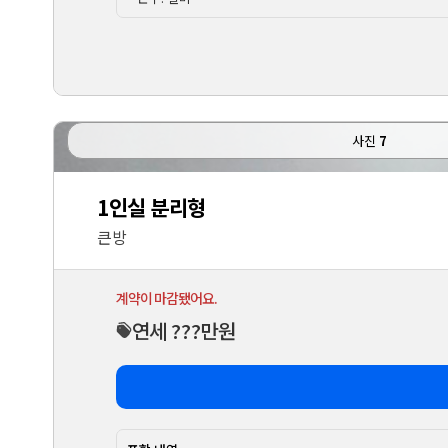
사진
7
1인실 분리형
큰방
계약이 마감됐어요.
연세 ???만원