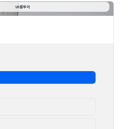
VR룸투어