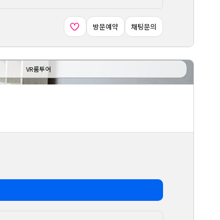
방문예약
채팅문의
VR룸투어