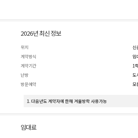
2026년 최신 정보
위치
신
계약방식
임
계약기간
1
난방
도
방문예약
모든
1. 다음년도 계약자에 한해 겨울방학 사용가능
임대료