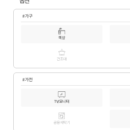
옵션
#가구
책상
건조대
#가전
TV/모니터
공용세탁기