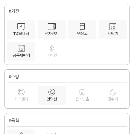
#가전
TV/모니터
전자렌지
냉장고
세탁기
공용세탁기
에어컨
#주방
가스렌지
인덕션
전기밥솥
정수기
#욕실