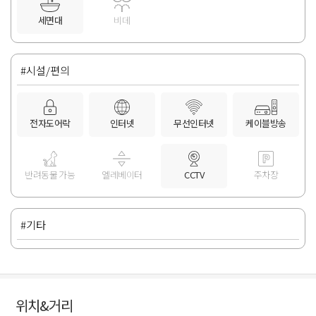
세면대
비데
#시설/편의
전자도어락
인터넷
무선인터넷
케이블방송
반려동물 가능
엘레베이터
CCTV
주차장
#기타
위치&거리