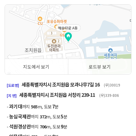
해송타운 A동
지도에서 보기
로드뷰 보기
50m
세종특별자치시 조치원읍 모과나무7길 16
(우)30019
[도로명]
세종특별자치시 조치원읍 서창리 239-11
(우)339-806
[지 번]
과기대
7
-
까지
565
m, 도보
분
농심국제관
5
-
까지
372
m, 도보
분
석원경상관
9
-
까지
706
m, 도보
분