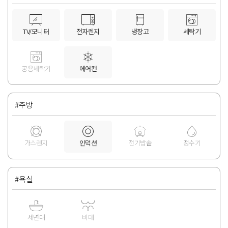
TV/모니터
전자렌지
냉장고
세탁기
공용세탁기
에어컨
#주방
가스렌지
인덕션
전기밥솥
정수기
#욕실
세면대
비데