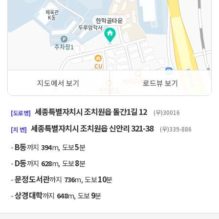
한학골타운
지도에서 보기
로드뷰 보기
50m
세종특별자치시 조치원읍 돌간1길 12
(우)30016
[도로명]
세종특별자치시 조치원읍 신안리 321-38
(우)339-886
[지 번]
B동
5
-
까지
394
m, 도보
분
D동
8
-
까지
628
m, 도보
분
문정도서관
10
-
까지
736
m, 도보
분
상경대학
9
-
까지
648
m, 도보
분