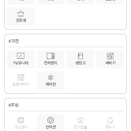
건조대
#가전
TV/모니터
전자렌지
냉장고
세탁기
공용세탁기
에어컨
#주방
가스렌지
인덕션
전기밥솥
정수기