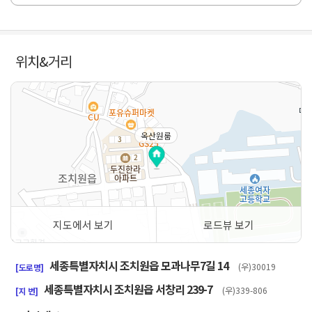
위치&거리
옥산원룸
지도에서 보기
로드뷰 보기
50m
세종특별자치시 조치원읍 모과나무7길 14
(우)30019
[도로명]
세종특별자치시 조치원읍 서창리 239-7
(우)339-806
[지 번]