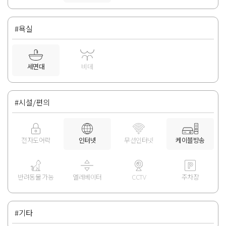
#욕실
세면대
비데
#시설/편의
전자도어락
인터넷
무선인터넷
케이블방송
반려동물 가능
엘레베이터
CCTV
주차장
#기타