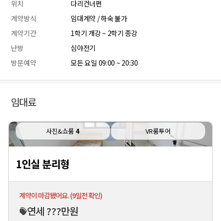
위치
다리건너편
계약방식
임대계약 / 하숙 불가
계약기간
1학기 개강 ~ 2학기 종강
난방
심야전기
방문예약
모든 요일 09:00 ~ 20:30
임대료
사진&쇼룸
4
VR룸투어
1인실 분리형
계약이 마감됐어요. (9일전 확인)
연세 ???만원