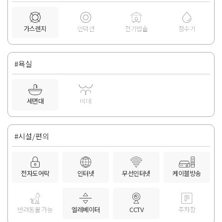
가스렌지
인덕션
전기밥솥
정수기
#욕실
세면대
비데
#시설/편의
전자도어락
인터넷
무선인터넷
케이블방송
반려동물 가능
엘레베이터
CCTV
주차장