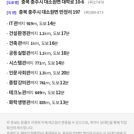
충북 충주시 대소원면 대학로 10-6
(우)27470
[도로명]
충북 충주시 대소원면 만정리 197
(우)380-873
[지 번]
IT관
14
-
까지
919
m, 도보
분
건설환경관
17
-
까지
1.1
km, 도보
분
건축관
16
-
까지
1
km, 도보
분
공동실험관
18
-
까지
1.1
km, 도보
분
시스템관
14
-
까지
771
m, 도보
분
인문사회관
20
-
까지
1.3
km, 도보
분
종합강의관
12
-
까지
761
m, 도보
분
테크노관
12
-
까지
649
m, 도보
분
화학생명관
13
-
까지
835
m, 도보
분
위 정보는 원룸의 사정에 의해 예고없이 변동될 수 있으므로, 계약시 임대인을 통해 직접
확인하셔야 합니다.
블루밍은 콘텐츠(원룸정보) 중개자로서, 계약과 관련한 책임과 의무는 각 임대인에게 있