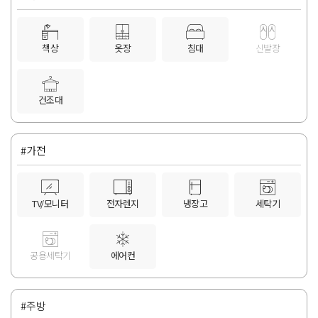
책상
옷장
침대
신발장
건조대
#가전
TV/모니터
전자렌지
냉장고
세탁기
공용세탁기
에어컨
#주방