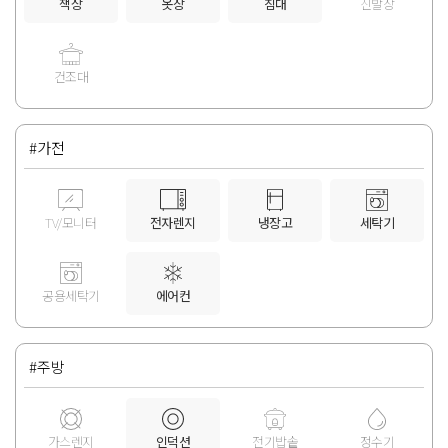
책상
옷장
침대
신발장
건조대
#가전
TV/모니터
전자렌지
냉장고
세탁기
공용세탁기
에어컨
#주방
가스렌지
인덕션
전기밥솥
정수기