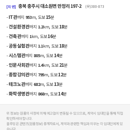
충북 충주시 대소원면 만정리 197-2
(우)380-873
[지 번]
IT관
15
-
까지
953
m, 도보
분
건설환경관
18
-
까지
1.2
km, 도보
분
건축관
16
-
까지
1
km, 도보
분
공동실험관
18
-
까지
1.1
km, 도보
분
시스템관
14
-
까지
805
m, 도보
분
인문사회관
21
-
까지
1.4
km, 도보
분
종합강의관
12
-
까지
795
m, 도보
분
테크노관
13
-
까지
682
m, 도보
분
화학생명관
14
-
까지
868
m, 도보
분
위 정보는 원룸의 사정에 의해 예고없이 변동될 수 있으므로, 계약시 임대인을 통해 직접
확인하셔야 합니다.
블루밍은 콘텐츠(원룸정보) 중개자로서, 계약과 관련한 책임과 의무는 각 임대인에게 있
습니다.