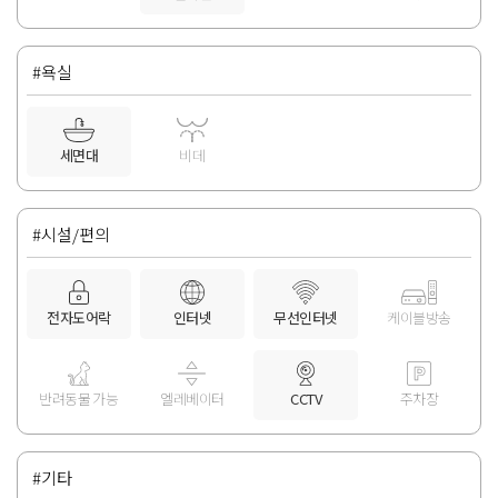
#욕실
세면대
비데
#시설/편의
전자도어락
인터넷
무선인터넷
케이블방송
반려동물 가능
엘레베이터
CCTV
주차장
#기타