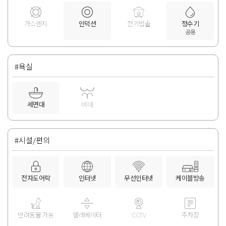
가스렌지
인덕션
전기밥솥
정수기
공용
#욕실
세면대
비데
#시설/편의
전자도어락
인터넷
무선인터넷
케이블방송
반려동물 가능
엘레베이터
CCTV
주차장