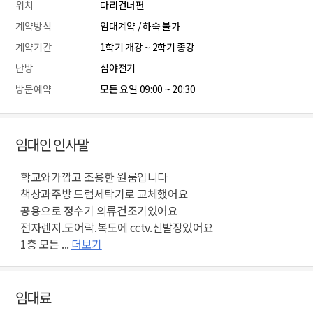
위치
다리건너편
계약방식
임대계약 / 하숙 불가
계약기간
1학기 개강 ~ 2학기 종강
난방
심야전기
방문예약
모든 요일 09:00 ~ 20:30
임대인 인사말
학교와가깝고 조용한 원룸입니다
책상과주방 드럼세탁기로 교체했어요
공용으로 정수기 의류건조기있어요
전자렌지.도어락.복도에 cctv.신발장있어요
1층 모든 ...
더보기
임대료