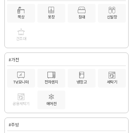
책상
옷장
침대
신발장
건조대
#가전
TV/모니터
전자렌지
냉장고
세탁기
공용세탁기
에어컨
#주방