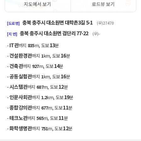
지도에서 보기
로드뷰 보기
50m
충북 충주시 대소원면 대학촌3길 5-1
(우)27470
[도로명]
충북 충주시 대소원면 검단리 77-22
(우)-
[지 번]
IT관
13
-
까지
835
m, 도보
분
건설환경관
16
-
까지
1
km, 도보
분
건축관
14
-
까지
927
m, 도보
분
공동실험관
16
-
까지
1
km, 도보
분
시스템관
12
-
까지
687
m, 도보
분
인문사회관
19
-
까지
1.2
km, 도보
분
종합강의관
11
-
까지
677
m, 도보
분
테크노관
11
-
까지
565
m, 도보
분
화학생명관
12
-
까지
751
m, 도보
분