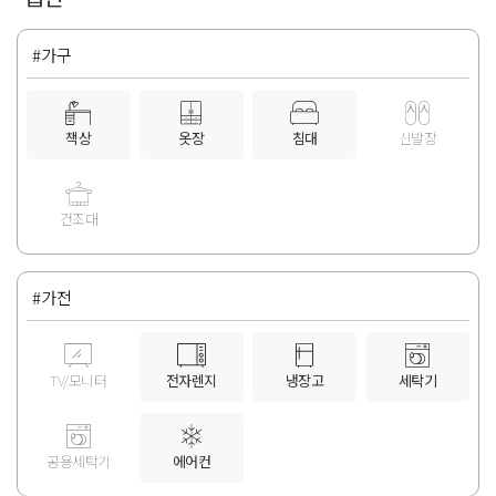
#가구
책상
옷장
침대
신발장
건조대
#가전
TV/모니터
전자렌지
냉장고
세탁기
공용세탁기
에어컨