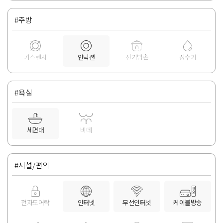
#주방
가스렌지
인덕션
전기밥솥
정수기
#욕실
세면대
비데
#시설/편의
전자도어락
인터넷
무선인터넷
케이블방송