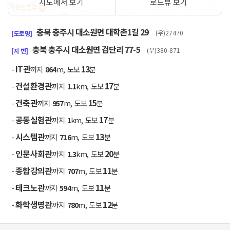
지도에서 보기
로드뷰 보기
50m
충북 충주시 대소원면 대학촌1길 29
(우)27470
[도로명]
충북 충주시 대소원면 검단리 77-5
(우)380-871
[지 번]
IT관
13
-
까지
864
m, 도보
분
건설환경관
17
-
까지
1.1
km, 도보
분
건축관
15
-
까지
957
m, 도보
분
공동실험관
17
-
까지
1
km, 도보
분
시스템관
13
-
까지
716
m, 도보
분
인문사회관
20
-
까지
1.3
km, 도보
분
종합강의관
11
-
까지
707
m, 도보
분
테크노관
11
-
까지
594
m, 도보
분
화학생명관
12
-
까지
780
m, 도보
분