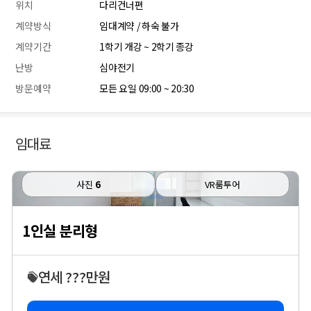
위치
다리건너편
계약방식
임대계약 / 하숙 불가
계약기간
1학기 개강 ~ 2학기 종강
난방
심야전기
방문예약
모든 요일 09:00 ~ 20:30
임대료
사진
6
VR룸투어
1인실 분리형
연세 ???만원