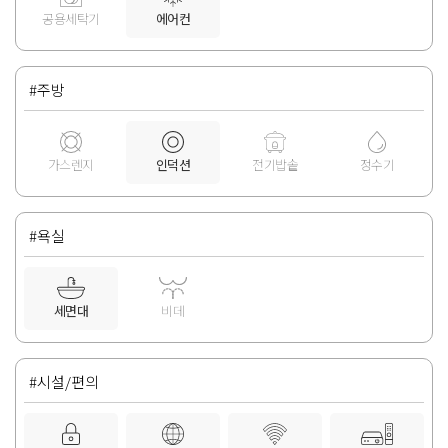
공용세탁기
에어컨
#주방
가스렌지
인덕션
전기밥솥
정수기
#욕실
세면대
비데
#시설/편의