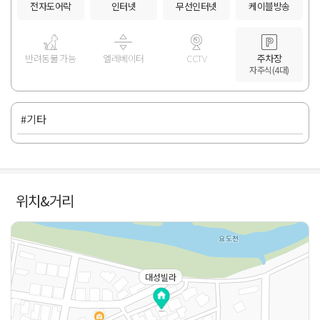
전자도어락
인터넷
무선인터넷
케이블방송
반려동물 가능
엘레베이터
CCTV
주차장
자주식(4대)
#기타
위치&거리
대성빌라