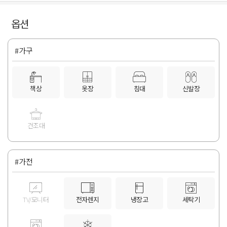
옵션
#가구
책상
옷장
침대
신발장
건조대
#가전
TV/모니터
전자렌지
냉장고
세탁기