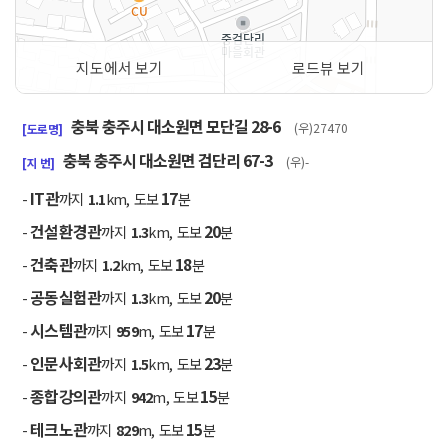
지도에서 보기
로드뷰 보기
50m
충북 충주시 대소원면 모단길 28-6
(우)27470
[도로명]
충북 충주시 대소원면 검단리 67-3
(우)-
[지 번]
IT관
17
-
까지
1.1
km, 도보
분
건설환경관
20
-
까지
1.3
km, 도보
분
건축관
18
-
까지
1.2
km, 도보
분
공동실험관
20
-
까지
1.3
km, 도보
분
시스템관
17
-
까지
959
m, 도보
분
인문사회관
23
-
까지
1.5
km, 도보
분
종합강의관
15
-
까지
942
m, 도보
분
테크노관
15
-
까지
829
m, 도보
분