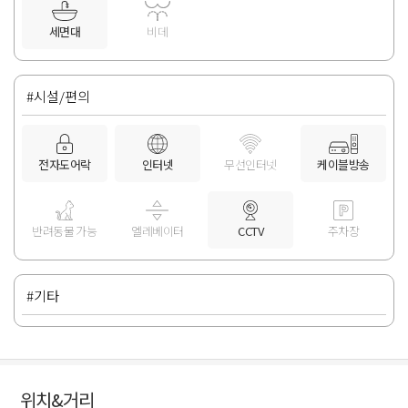
세면대
비데
#시설/편의
전자도어락
인터넷
무선인터넷
케이블방송
반려동물 가능
엘레베이터
CCTV
주차장
#기타
위치&거리