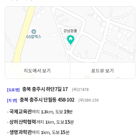
강남원룸
지도에서 보기
로드뷰 보기
50m
충북 충주시 하단7길 17
(우)27478
[도로명]
충북 충주시 단월동 458-102
(우)380-150
[지 번]
국제교육관
19
-
까지
1.3
km, 도보
분
상허산학협력
15
-
까지
1
km, 도보
분
생명과학관
15
-
까지
1
km, 도보
분