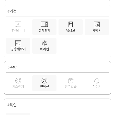
#가전
TV/모니터
전자렌지
냉장고
세탁기
공용세탁기
에어컨
#주방
가스렌지
인덕션
전기밥솥
정수기
#욕실