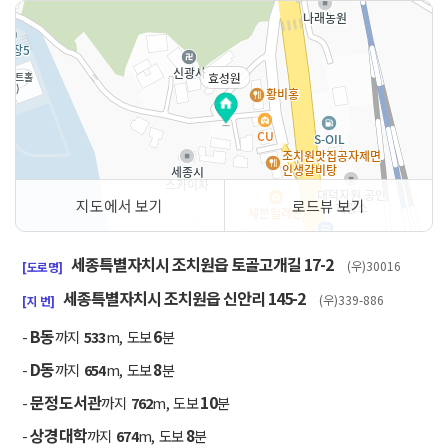
효성원
지도에서 보기
로드뷰 보기
50m
세종특별자치시 조치원읍 토골고개길 17-2
(우)30016
[도로명]
세종특별자치시 조치원읍 신안리 145-2
(우)339-886
[지 번]
B동
6
-
까지
533
m, 도보
분
D동
8
-
까지
654
m, 도보
분
문정도서관
10
-
까지
762
m, 도보
분
상경대학
8
-
까지
674
m, 도보
분