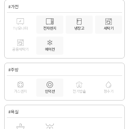
#가전
TV/모니터
전자렌지
냉장고
세탁기
공용세탁기
에어컨
#주방
가스렌지
인덕션
전기밥솥
정수기
#욕실