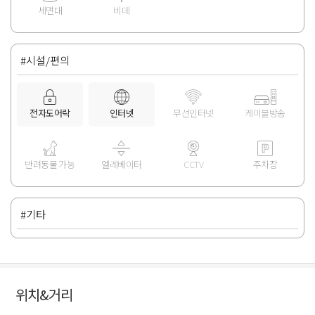
세면대
비데
#시설/편의
전자도어락
인터넷
무선인터넷
케이블방송
반려동물 가능
엘레베이터
CCTV
주차장
#기타
위치&거리