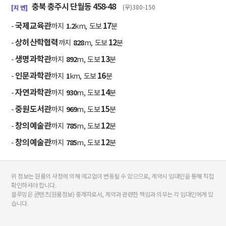
충북 충주시 단월동 458-48
(우)380-150
[지 번]
국제교육관
17
-
까지
1.2
km, 도보
분
상허산학협력
12
-
까지
828
m, 도보
분
생명과학관
13
-
까지
892
m, 도보
분
인문과학관
16
-
까지
1
km, 도보
분
자연과학관
14
-
까지
930
m, 도보
분
중원도서관
15
-
까지
969
m, 도보
분
창의예술관
12
-
까지
785
m, 도보
분
창의예술관
12
-
까지
785
m, 도보
분
위 정보는 원룸의 사정에 의해 예고없이 변동될 수 있으므로, 계약시 임대인을 통해 직접
확인하셔야 합니다.
블루밍은 콘텐츠(원룸정보) 중개자로서, 계약과 관련한 책임과 의무는 각 임대인에게 있
습니다.