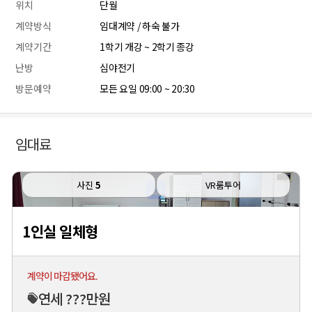
위치
단월
계약방식
임대계약 / 하숙 불가
계약기간
1학기 개강 ~ 2학기 종강
난방
심야전기
방문예약
모든 요일 09:00 ~ 20:30
임대료
사진
5
VR룸투어
1인실 일체형
계약이 마감됐어요.
연세 ???만원