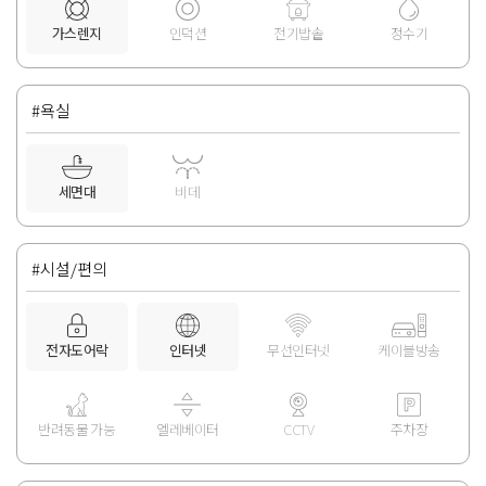
가스렌지
인덕션
전기밥솥
정수기
#욕실
세면대
비데
#시설/편의
전자도어락
인터넷
무선인터넷
케이블방송
반려동물 가능
엘레베이터
CCTV
주차장