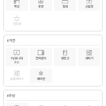
책상
옷장
침대
신발장
건조대
#가전
TV/모니터
전자렌지
냉장고
세탁기
또는
공용세탁기
에어컨
#주방