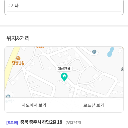
#기타
위치&거리
대성원룸
지도에서 보기
로드뷰 보기
50m
충북 충주시 하단2길 18
(우)27478
[도로명]