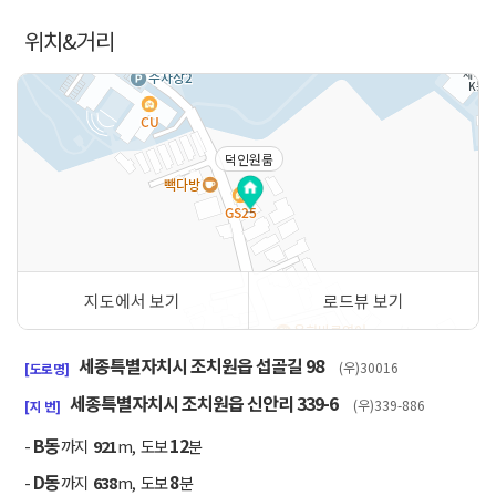
위치&거리
덕인원룸
지도에서 보기
로드뷰 보기
50m
세종특별자치시 조치원읍 섭골길 98
(우)30016
[도로명]
세종특별자치시 조치원읍 신안리 339-6
(우)339-886
[지 번]
B동
12
-
까지
921
m, 도보
분
D동
8
-
까지
638
m, 도보
분