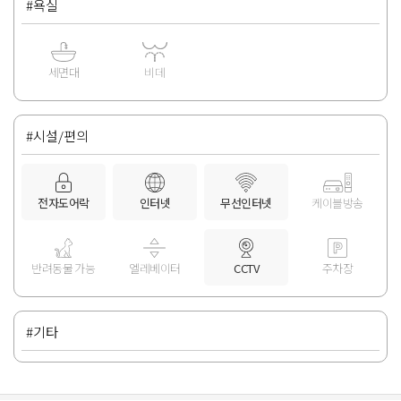
#욕실
세면대
비데
#시설/편의
전자도어락
인터넷
무선인터넷
케이블방송
반려동물 가능
엘레베이터
CCTV
주차장
#기타