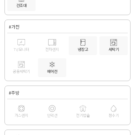
건조대
#가전
TV/모니터
전자렌지
냉장고
세탁기
공용세탁기
에어컨
#주방
가스렌지
인덕션
전기밥솥
정수기