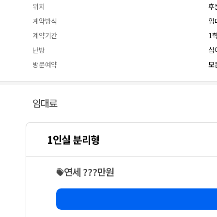
위치
후
계약방식
임
계약기간
1
난방
심
방문예약
모든
임대료
1인실 분리형
연세 ???만원