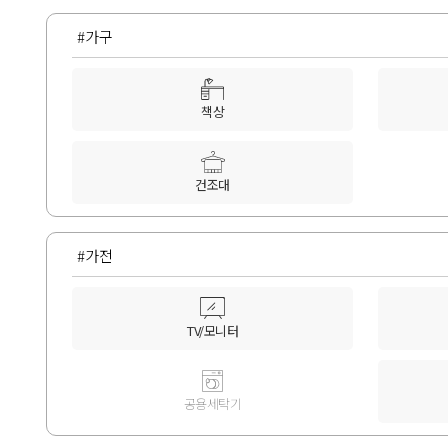
#가구
책상
건조대
#가전
TV/모니터
공용세탁기