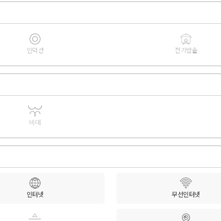
인덕션
전기밥솥
비데
인터넷
무선인터넷