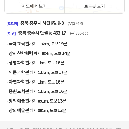
지도에서 보기
로드뷰 보기
50m
충북 충주시 하단6길 9-3
(우)27478
[도로명]
충북 충주시 단월동 463-17
(우)380-150
[지 번]
국제교육관
19
-
까지
1.3
km, 도보
분
상허산학협력
14
-
까지
934
m, 도보
분
생명과학관
16
-
까지
1
km, 도보
분
인문과학관
17
-
까지
1.1
km, 도보
분
자연과학관
16
-
까지
1
km, 도보
분
중원도서관
16
-
까지
1.1
km, 도보
분
창의예술관
13
-
까지
891
m, 도보
분
창의예술관
13
-
까지
891
m, 도보
분