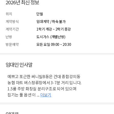
2026년 최신 정보
위치
단월
계약방식
임대계약 / 하숙 불가
계약기간
1학기 개강 ~ 2학기 종강
난방
도시가스 (개별난방)
방문예약
모든 요일 09:00 ~ 20:30
임대인 인사말
예쁘고 포근한 써니빌B동은 건대 종합강의동
농협 마트 버스정류장에서 3-7분 거리 입니다.
1.5룸 주방 화장실 분리구조로 되어 있으며
집기는 풀 옵션 이 ...
더보기