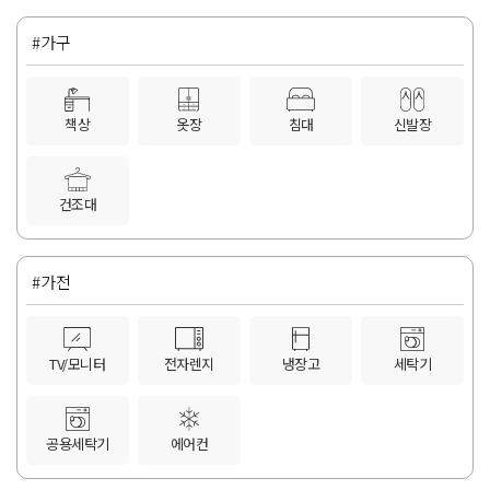
#가구
책상
옷장
침대
신발장
건조대
#가전
TV/모니터
전자렌지
냉장고
세탁기
공용세탁기
에어컨