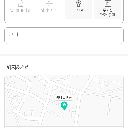
반려동물 가능
엘레베이터
CCTV
주차장
자주식(3대)
#기타
위치&거리
써니빌 B동