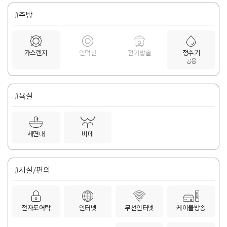
#주방
가스렌지
인덕션
전기밥솥
정수기
공용
#욕실
세면대
비데
#시설/편의
전자도어락
인터넷
무선인터넷
케이블방송