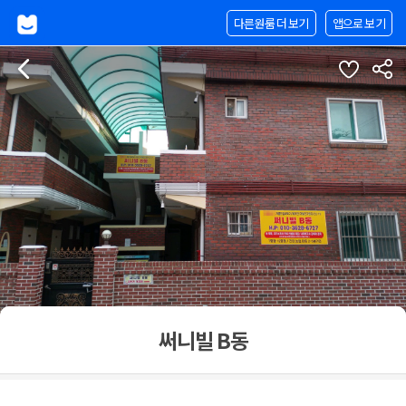
다른원룸 더 보기
앱으로 보기
써니빌 B동