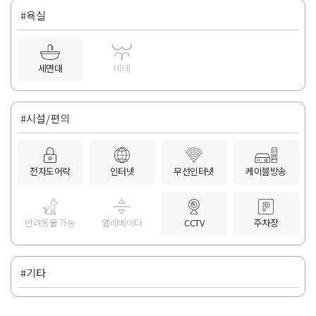
#욕실
세면대
비데
#시설/편의
전자도어락
인터넷
무선인터넷
케이블방송
반려동물 가능
엘레베이터
CCTV
주차장
#기타