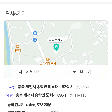
위치&거리
하나로원룸
지도에서 보기
로드뷰 보기
50m
충북 제천시 송학면 의림대로52길 5
(우)27128
[도로명]
충북 제천시 송학면 도화리 890-1
(우)390-811
[지 번]
공학관
20
-
까지
1.3
km, 도보
분