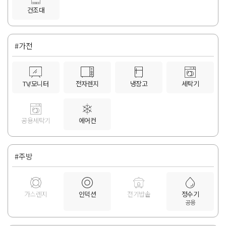
건조대
#가전
TV/모니터
전자렌지
냉장고
세탁기
공용세탁기
에어컨
#주방
가스렌지
인덕션
전기밥솥
정수기
공용