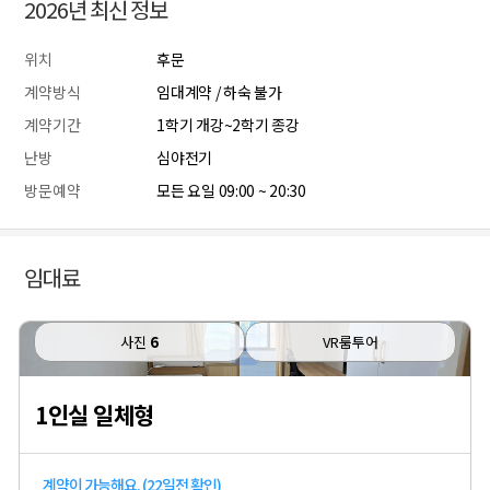
2026년 최신 정보
위치
후문
계약방식
임대계약 / 하숙 불가
계약기간
1학기 개강~2학기 종강
난방
심야전기
방문예약
모든 요일 09:00 ~ 20:30
임대료
사진
6
VR룸투어
1인실 일체형
계약이 가능해요. (22일전 확인)