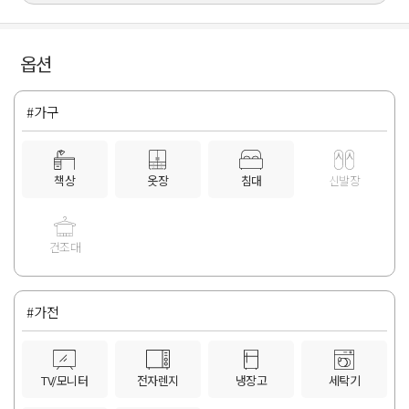
옵션
#가구
책상
옷장
침대
신발장
건조대
#가전
TV/모니터
전자렌지
냉장고
세탁기