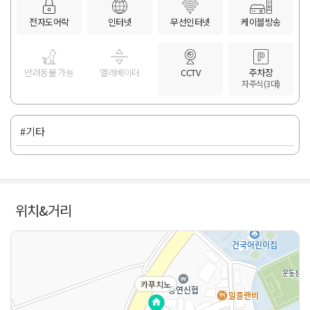
전자도어락
인터넷
무선인터넷
케이블방송
반려동물 가능
엘레베이터
CCTV
주차장
자주식(3대)
#기타
위치&거리
카푸치노