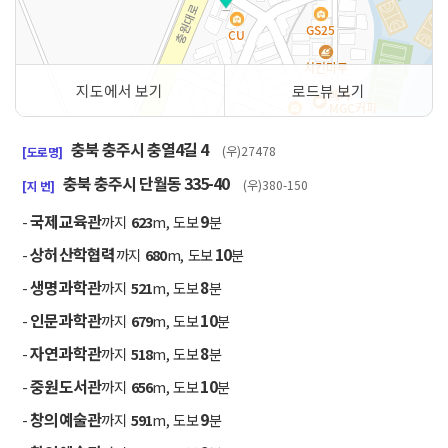
지도에서 보기
로드뷰 보기
50m
충북 충주시 충열4길 4
(우)27478
[도로명]
충북 충주시 단월동 335-40
(우)380-150
[지 번]
국제교육관
9
-
까지
623
m, 도보
분
상허산학협력
10
-
까지
680
m, 도보
분
생명과학관
8
-
까지
521
m, 도보
분
인문과학관
10
-
까지
679
m, 도보
분
자연과학관
8
-
까지
518
m, 도보
분
중원도서관
10
-
까지
656
m, 도보
분
창의예술관
9
-
까지
591
m, 도보
분