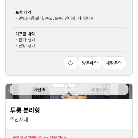
포함 내역
· 일반(공용)관리, 수도, 온수, 인터넷, 케이블TV
미포함 내역
· 전기: 실비
· 난방: 실비
방문예약
채팅문의
사진
6
VR룸투어
투룸 분리형
주인세대
계약이 마감됐어요. (15일전 확인)