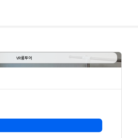
VR룸투어