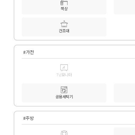
책상
건조대
#가전
TV/모니터
공용세탁기
#주방