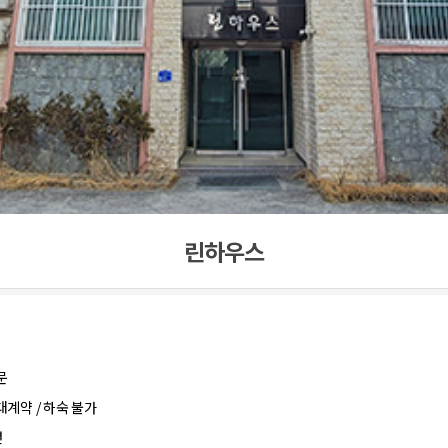
린하우스
문
대계약 / 하숙 불가
년