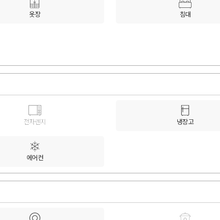
옷장
침대
전자렌지
냉장고
에어컨