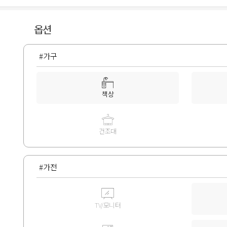
옵션
#가구
책상
건조대
#가전
TV/모니터