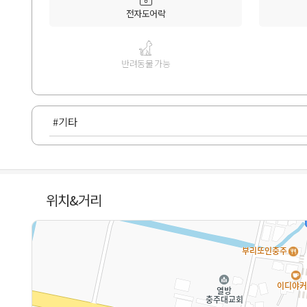
전자도어락
반려동물 가능
#기타
위치&거리