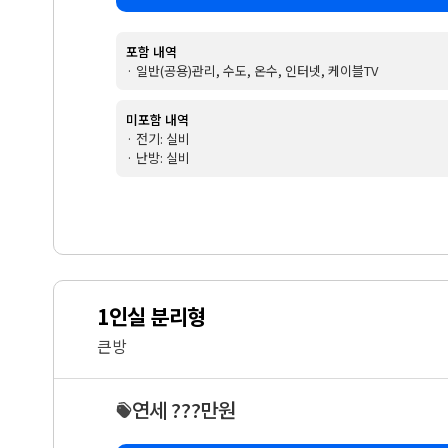
포함 내역
· 일반(공용)관리, 수도, 온수, 인터넷, 케이블TV
미포함 내역
· 전기: 실비
· 난방: 실비
1인실 분리형
큰방
연세 ???만원