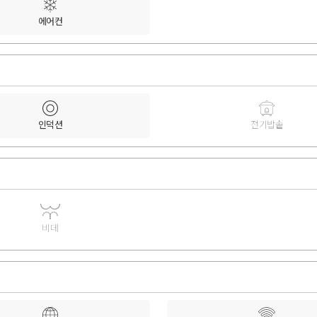
에어컨
인덕션
전기밥솥
비데