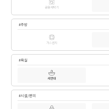
공용세탁기
#주방
가스렌지
#욕실
세면대
#시설/편의