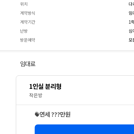
위치
다
계약방식
임
계약기간
1
난방
심
방문예약
모든
임대료
1인실 분리형
작은방
연세 ???만원