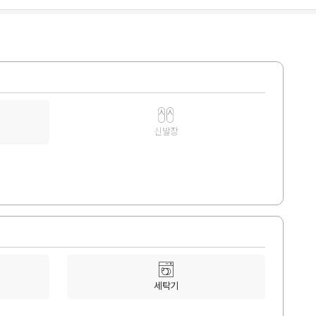
신발장
세탁기