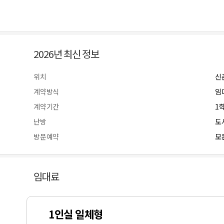
2026년 최신 정보
위치
신
계약방식
임
계약기간
1
난방
도
방문예약
모든
임대료
1인실 일체형