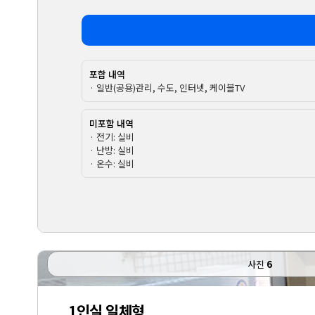
포함 내역
· 일반(공용)관리, 수도, 인터넷, 케이블TV
미포함 내역
· 전기: 실비
· 난방: 실비
· 온수: 실비
사진
6
1인실 일체형