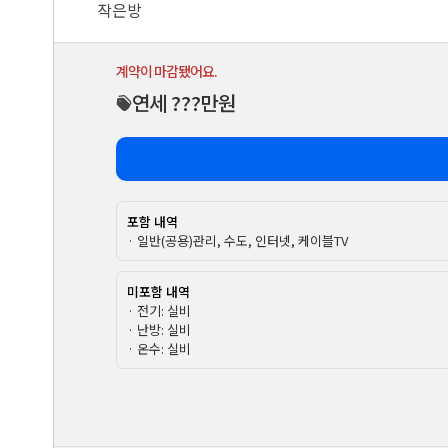
작은방
계약이 마감됐어요.
연세 ???만원
포함 내역
· 일반(공용)관리, 수도, 인터넷, 케이블TV
미포함 내역
· 전기: 실비
· 난방: 실비
· 온수: 실비