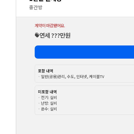
중간방
계약이 마감됐어요.
연세 ???만원
포함 내역
· 일반(공용)관리, 수도, 인터넷, 케이블TV
미포함 내역
· 전기: 실비
· 난방: 실비
· 온수: 실비