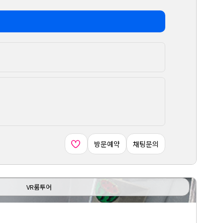
방문예약
채팅문의
VR룸투어