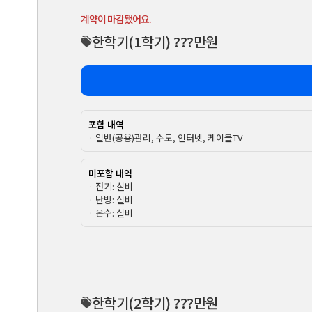
계약이 마감됐어요.
한학기
(1학기)
???만원
포함 내역
· 일반(공용)관리, 수도, 인터넷, 케이블TV
미포함 내역
· 전기: 실비
· 난방: 실비
· 온수: 실비
한학기
(2학기)
???만원