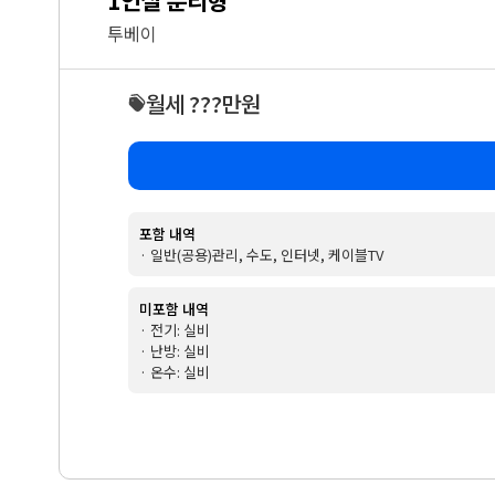
투베이
월세 ???만원
포함 내역
· 일반(공용)관리, 수도, 인터넷, 케이블TV
미포함 내역
· 전기: 실비
· 난방: 실비
· 온수: 실비