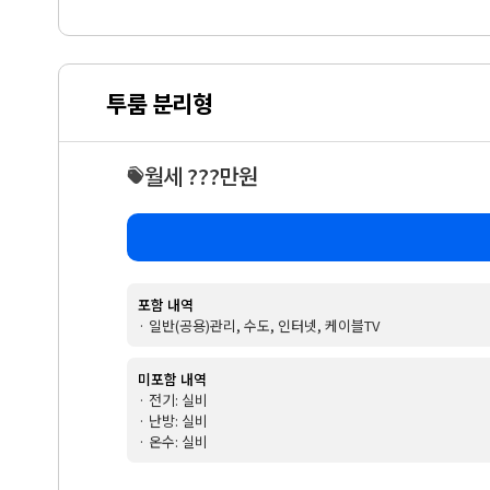
투룸 분리형
월세 ???만원
포함 내역
· 일반(공용)관리, 수도, 인터넷, 케이블TV
미포함 내역
· 전기: 실비
· 난방: 실비
· 온수: 실비