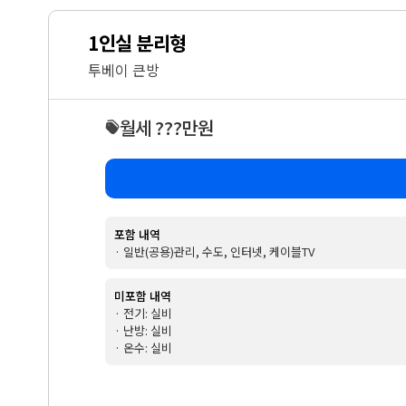
1인실 분리형
투베이 큰방
월세 ???만원
포함 내역
· 일반(공용)관리, 수도, 인터넷, 케이블TV
미포함 내역
· 전기: 실비
· 난방: 실비
· 온수: 실비