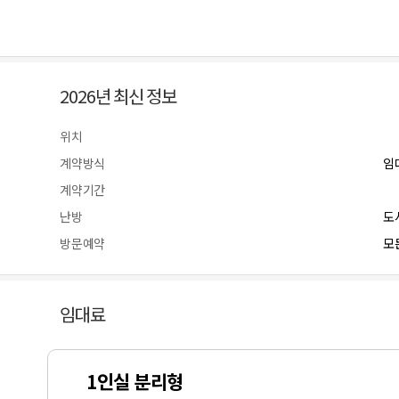
2026년 최신 정보
위치
계약방식
임
계약기간
난방
도
방문예약
모든
임대료
1인실 분리형