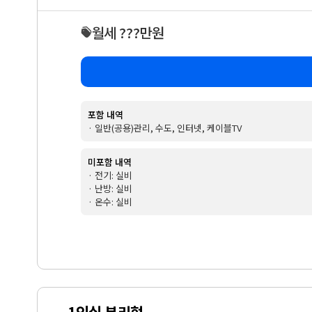
월세 ???만원
포함 내역
· 일반(공용)관리, 수도, 인터넷, 케이블TV
미포함 내역
· 전기: 실비
· 난방: 실비
· 온수: 실비
1인실 분리형