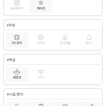
공용세탁기
에어컨
#주방
가스렌지
인덕션
전기밥솥
정수기
#욕실
세면대
비데
#시설/편의