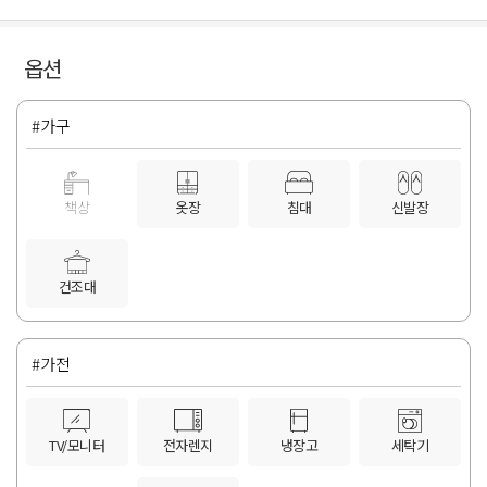
옵션
#가구
책상
옷장
침대
신발장
건조대
#가전
TV/모니터
전자렌지
냉장고
세탁기