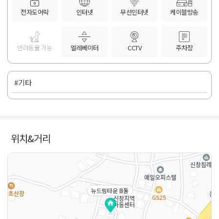
전자도어락
인터넷
무선인터넷
케이블방송
반려동물 가능
엘레베이터
CCTV
주차장
#기타
위치&거리
뉴드림타운 B동