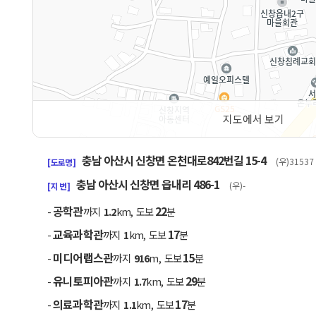
지도에서 보기
50m
충남 아산시 신창면 온천대로842번길 15-4
(우)31537
[도로명]
충남 아산시 신창면 읍내리 486-1
(우)-
[지 번]
공학관
22
-
까지
1.2
km, 도보
분
교육과학관
17
-
까지
1
km, 도보
분
미디어랩스관
15
-
까지
916
m, 도보
분
유니토피아관
29
-
까지
1.7
km, 도보
분
의료과학관
17
-
까지
1.1
km, 도보
분