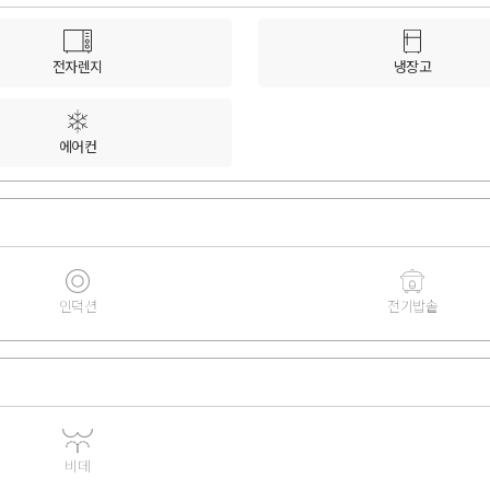
전자렌지
냉장고
에어컨
인덕션
전기밥솥
비데