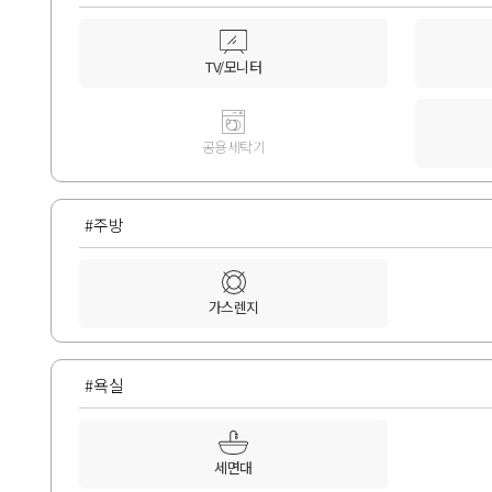
TV/모니터
공용세탁기
#주방
가스렌지
#욕실
세면대