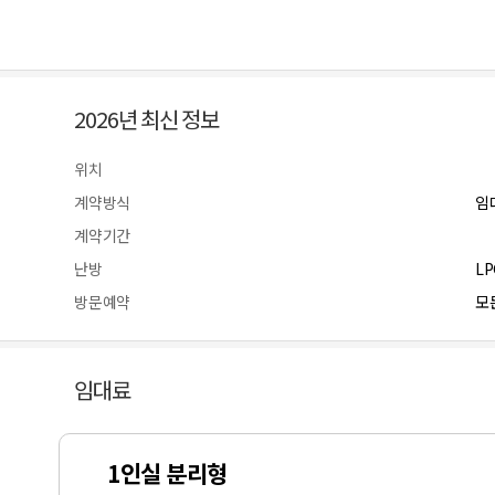
2026년 최신 정보
위치
계약방식
임
계약기간
난방
L
방문예약
모든
임대료
1인실 분리형