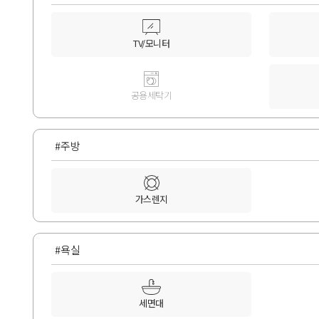
TV/모니터
공용세탁기
#주방
가스렌지
#욕실
세면대