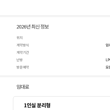
2026년 최신 정보
위치
계약방식
임
계약기간
난방
L
방문예약
모든
임대료
1인실 분리형