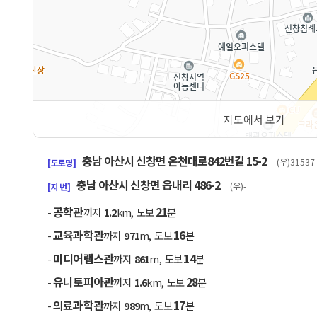
지도에서 보기
50m
충남 아산시 신창면 온천대로842번길 15-2
(우)31537
[도로명]
충남 아산시 신창면 읍내리 486-2
(우)-
[지 번]
공학관
21
-
까지
1.2
km, 도보
분
교육과학관
16
-
까지
971
m, 도보
분
미디어랩스관
14
-
까지
861
m, 도보
분
유니토피아관
28
-
까지
1.6
km, 도보
분
의료과학관
17
-
까지
989
m, 도보
분