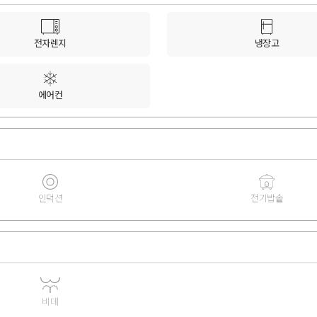
전자렌지
냉장고
에어컨
인덕션
전기밥솥
비데