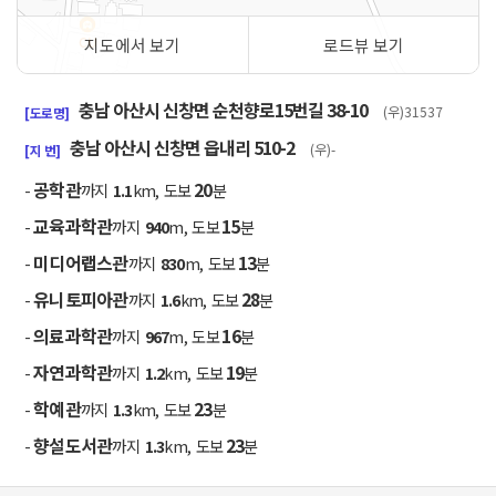
지도에서 보기
로드뷰 보기
50m
충남 아산시 신창면 순천향로15번길 38-10
(우)31537
[도로명]
충남 아산시 신창면 읍내리 510-2
(우)-
[지 번]
공학관
20
-
까지
1.1
km, 도보
분
교육과학관
15
-
까지
940
m, 도보
분
미디어랩스관
13
-
까지
830
m, 도보
분
유니토피아관
28
-
까지
1.6
km, 도보
분
의료과학관
16
-
까지
967
m, 도보
분
자연과학관
19
-
까지
1.2
km, 도보
분
학예관
23
-
까지
1.3
km, 도보
분
향설도서관
23
-
까지
1.3
km, 도보
분