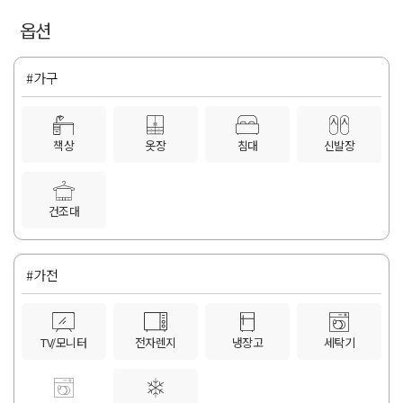
옵션
#가구
책상
옷장
침대
신발장
건조대
#가전
TV/모니터
전자렌지
냉장고
세탁기