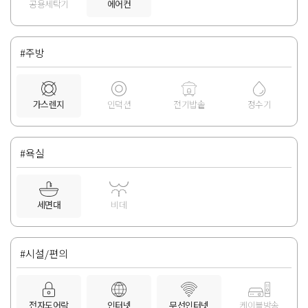
공용세탁기
에어컨
#주방
가스렌지
인덕션
전기밥솥
정수기
#욕실
세면대
비데
#시설/편의
전자도어락
인터넷
무선인터넷
케이블방송