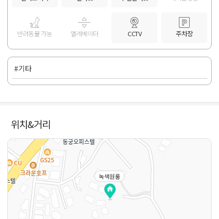
반려동물 가능
엘레베이터
CCTV
주차장
#기타
위치&거리
녹색원룸