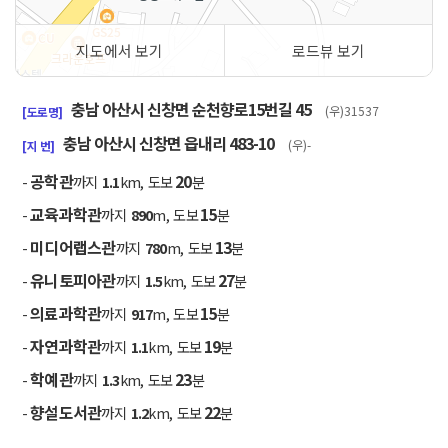
지도에서 보기
로드뷰 보기
50m
충남 아산시 신창면 순천향로15번길 45
(우)31537
[도로명]
충남 아산시 신창면 읍내리 483-10
(우)-
[지 번]
공학관
20
-
까지
1.1
km, 도보
분
교육과학관
15
-
까지
890
m, 도보
분
미디어랩스관
13
-
까지
780
m, 도보
분
유니토피아관
27
-
까지
1.5
km, 도보
분
의료과학관
15
-
까지
917
m, 도보
분
자연과학관
19
-
까지
1.1
km, 도보
분
학예관
23
-
까지
1.3
km, 도보
분
향설도서관
22
-
까지
1.2
km, 도보
분