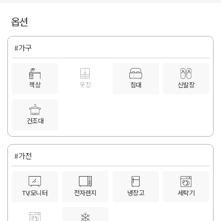
옵션
#가구
책상
옷장
침대
신발장
건조대
#가전
TV/모니터
전자렌지
냉장고
세탁기