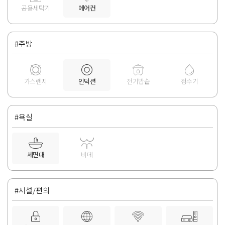
공용세탁기
에어컨
#주방
가스렌지
인덕션
전기밥솥
정수기
#욕실
세면대
비데
#시설/편의