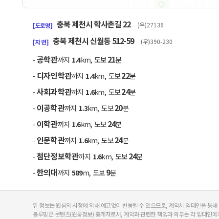
50m
충북 제천시 학사촌길 22
(우)27136
[도로명]
충북 제천시 신월동 512-59
(우)390-230
[지 번]
공학관
21
-
까지
1.4
km, 도보
분
디자인학관
22
-
까지
1.4
km, 도보
분
사회과학관
24
-
까지
1.6
km, 도보
분
이공학관
20
-
까지
1.3
km, 도보
분
이학관
24
-
까지
1.6
km, 도보
분
인문학관
24
-
까지
1.6
km, 도보
분
첨단정보학관
24
-
까지
1.6
km, 도보
분
한의대
9
-
까지
589
m, 도보
분
위 정보는 원룸의 사정에 의해 예고없이 변동될 수 있으므로, 계약시 임대인을 통해
블루밍은 콘텐츠(원룸정보) 중개자로서, 계약과 관련한 책임과 의무는 각 임대인에