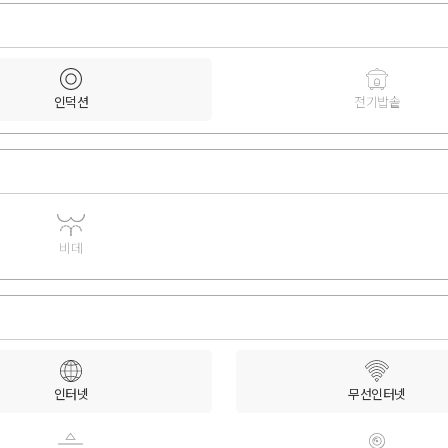
인덕션
전기밥솥
비데
인터넷
무선인터넷