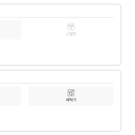
신발장
세탁기