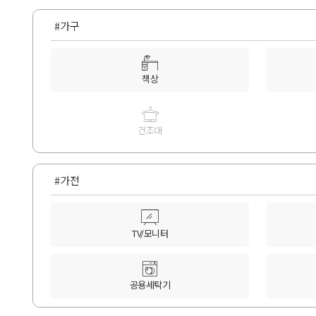
#가구
책상
건조대
#가전
TV/모니터
공용세탁기