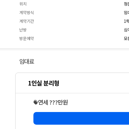
위치
정
계약방식
임
계약기간
1
난방
심
방문예약
모든
임대료
1인실 분리형
연세 ???만원