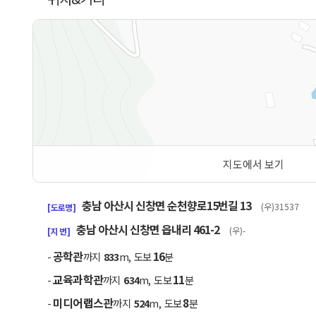
지도에서 보기
50m
충남 아산시 신창면 순천향로15번길 13
(우)31537
[도로명]
충남 아산시 신창면 읍내리 461-2
(우)-
[지 번]
공학관
16
-
까지
833
m, 도보
분
교육과학관
11
-
까지
634
m, 도보
분
미디어랩스관
8
-
까지
524
m, 도보
분