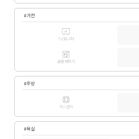
#가전
TV/모니터
공용세탁기
#주방
가스렌지
#욕실