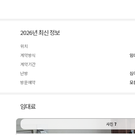
2026년 최신 정보
위치
계약방식
임
계약기간
난방
심
방문예약
모든
임대료
사진
7