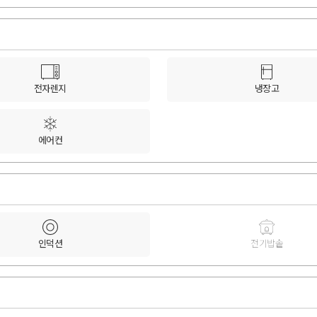
전자렌지
냉장고
에어컨
인덕션
전기밥솥