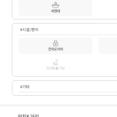
세면대
#시설/편의
전자도어락
반려동물 가능
#기타
위치&거리