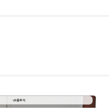
VR룸투어