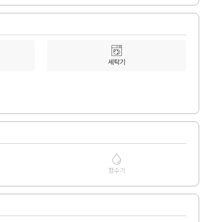
세탁기
정수기