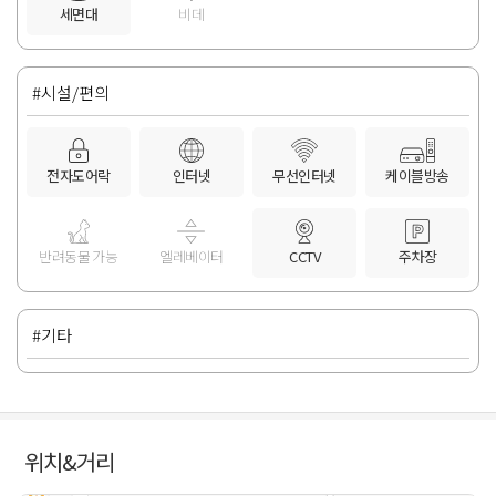
세면대
비데
#시설/편의
전자도어락
인터넷
무선인터넷
케이블방송
반려동물 가능
엘레베이터
CCTV
주차장
#기타
위치&거리