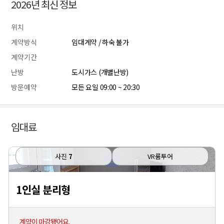
2026년 최신 정보
위치
계약방식
임대계약 / 하숙 불가
계약기간
난방
도시가스 (개별난방)
방문예약
모든 요일 09:00 ~ 20:30
임대료
사진
7
VR룸투어
1인실 분리형
계약이 마감됐어요.