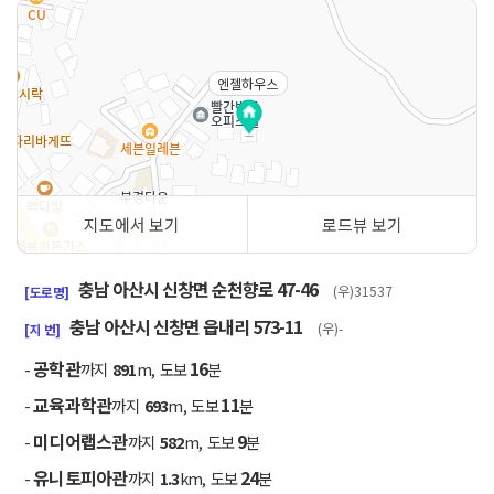
엔젤하우스
지도에서 보기
로드뷰 보기
50m
충남 아산시 신창면 순천향로 47-46
(우)31537
[도로명]
충남 아산시 신창면 읍내리 573-11
(우)-
[지 번]
공학관
16
-
까지
891
m, 도보
분
교육과학관
11
-
까지
693
m, 도보
분
미디어랩스관
9
-
까지
582
m, 도보
분
유니토피아관
24
-
까지
1.3
km, 도보
분