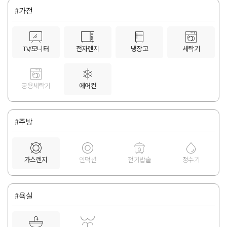
#가전
TV/모니터
전자렌지
냉장고
세탁기
공용세탁기
에어컨
#주방
가스렌지
인덕션
전기밥솥
정수기
#욕실