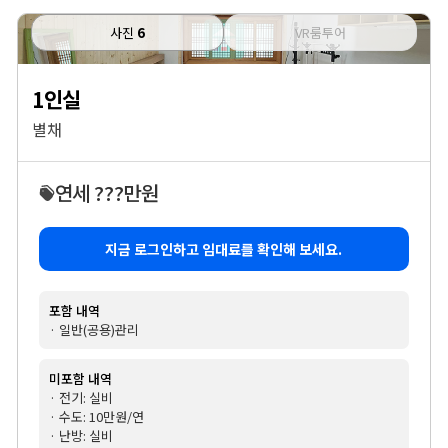
사진
6
VR룸투어
1인실
별채
연세 ???만원
지금 로그인하고 임대료를 확인해 보세요.
포함 내역
· 일반(공용)관리
미포함 내역
· 전기: 실비
· 수도: 10만원/연
· 난방: 실비