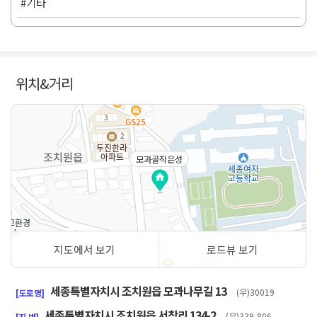
#기타
위치&거리
모과골작은성
지도에서 보기
로드뷰 보기
50m
세종특별자치시 조치원읍 모과나무길 13
(우)30019
[도로명]
세종특별자치시 조치원읍 서창리 134-2
(우)339-806
[지 번]