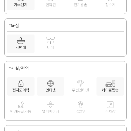
가스렌지
인덕션
전기밥솥
정수기
#욕실
세면대
비데
#시설/편의
전자도어락
인터넷
무선인터넷
케이블방송
반려동물 가능
엘레베이터
CCTV
주차장