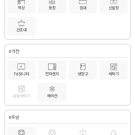
책상
옷장
침대
신발장
건조대
#가전
TV/모니터
전자렌지
냉장고
세탁기
공용세탁기
에어컨
#주방