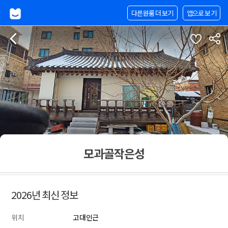
다른원룸 더 보기
앱으로 보기
모과골작은성
2026년 최신 정보
위치
고대인근