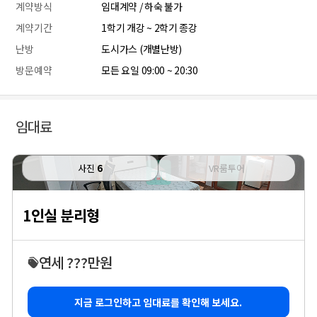
계약방식
임대계약 / 하숙 불가
계약기간
1학기 개강 ~ 2학기 종강
난방
도시가스 (개별난방)
방문예약
모든 요일 09:00 ~ 20:30
임대료
사진
6
VR룸투어
1인실 분리형
연세 ???만원
지금 로그인하고 임대료를 확인해 보세요.