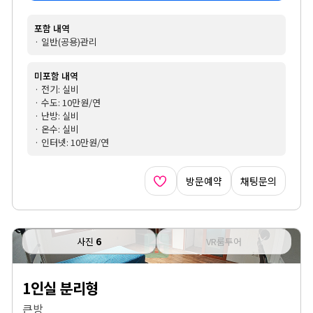
포함 내역
· 일반(공용)관리
미포함 내역
· 전기: 실비
· 수도: 10만원/연
· 난방: 실비
· 온수: 실비
· 인터넷: 10만원/연
방문예약
채팅문의
사진
6
VR룸투어
1인실 분리형
큰방