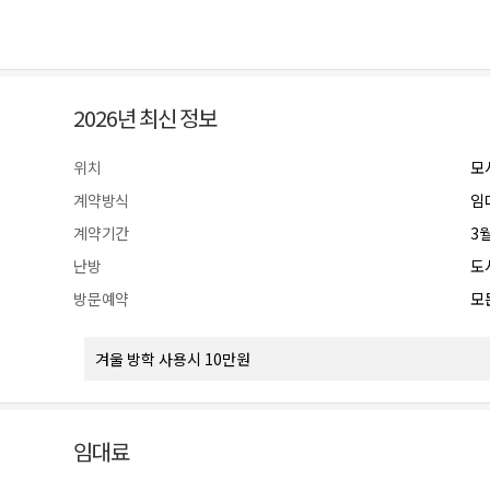
2026년 최신 정보
위치
모
계약방식
임
계약기간
3월
난방
도
방문예약
모든
겨울 방학 사용시 10만원
임대료