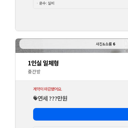
· 온수: 실비
사진&쇼룸
6
1인실 일체형
중간방
계약이 마감됐어요.
연세 ???만원