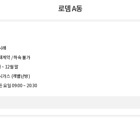
로뎀 A동
시래
대계약 / 하숙 불가
 ~ 12월 말
시가스 (개별난방)
 요일 09:00 ~ 20:30