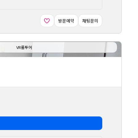
방문예약
채팅문의
VR룸투어