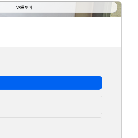
VR룸투어