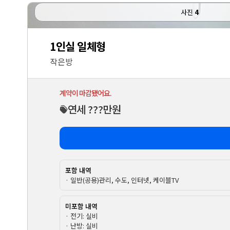
사진
4
1인실 일체형
작은방
계약이 마감됐어요.
연세 ???만원
포함 내역
· 일반(공용)관리, 수도, 인터넷, 케이블TV
미포함 내역
· 전기: 실비
· 난방: 실비