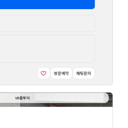
방문예약
채팅문의
VR룸투어