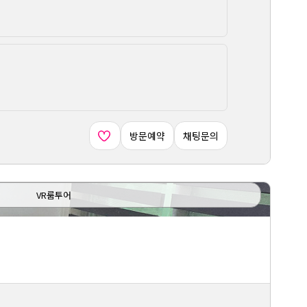
방문예약
채팅문의
VR룸투어