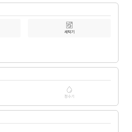
세탁기
정수기