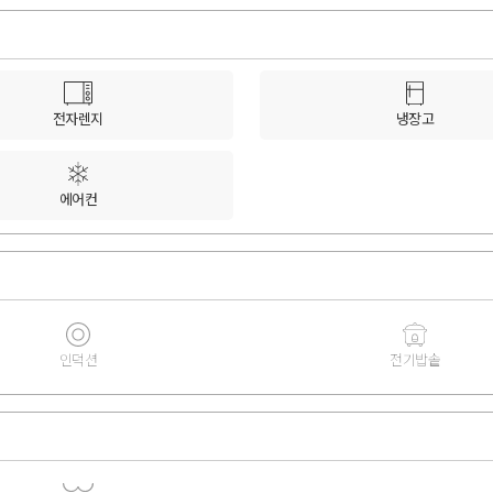
전자렌지
냉장고
에어컨
인덕션
전기밥솥