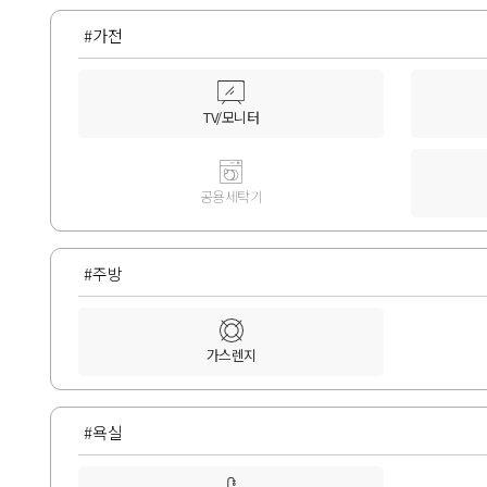
#가전
TV/모니터
공용세탁기
#주방
가스렌지
#욕실