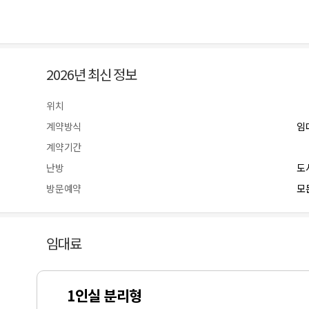
2026년 최신 정보
위치
계약방식
임
계약기간
난방
도
방문예약
모든
임대료
1인실 분리형