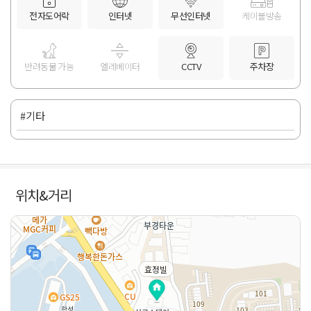
전자도어락
인터넷
무선인터넷
케이블방송
반려동물 가능
엘레베이터
CCTV
주차장
#기타
위치&거리
효정빌