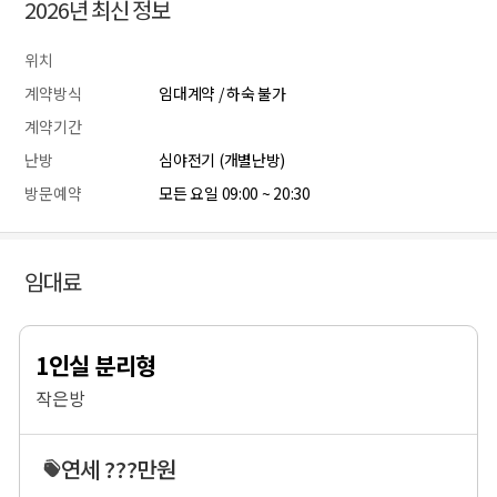
2026년 최신 정보
위치
계약방식
임대계약 / 하숙 불가
계약기간
난방
심야전기 (개별난방)
방문예약
모든 요일 09:00 ~ 20:30
임대료
1인실 분리형
작은방
연세 ???만원