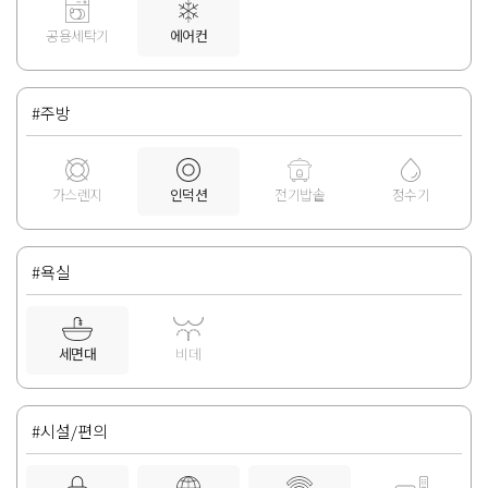
공용세탁기
에어컨
#주방
가스렌지
인덕션
전기밥솥
정수기
#욕실
세면대
비데
#시설/편의