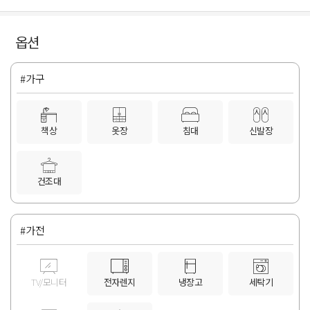
옵션
#가구
책상
옷장
침대
신발장
건조대
#가전
TV/모니터
전자렌지
냉장고
세탁기