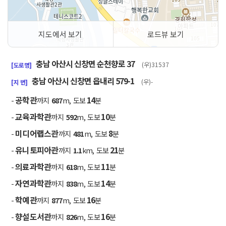
지도에서 보기
로드뷰 보기
50m
충남 아산시 신창면 순천향로 37
(우)31537
[도로명]
충남 아산시 신창면 읍내리 579-1
(우)-
[지 번]
공학관
14
-
까지
687
m, 도보
분
교육과학관
10
-
까지
592
m, 도보
분
미디어랩스관
8
-
까지
481
m, 도보
분
유니토피아관
21
-
까지
1.1
km, 도보
분
의료과학관
11
-
까지
618
m, 도보
분
자연과학관
14
-
까지
838
m, 도보
분
학예관
16
-
까지
877
m, 도보
분
향설도서관
16
-
까지
826
m, 도보
분