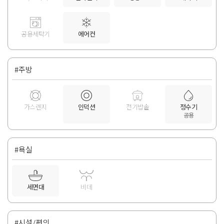
공용세탁기
에어컨
#주방
가스렌지
인덕션
전기밥솥
정수기
공용
#욕실
세면대
비데
#시설/편의