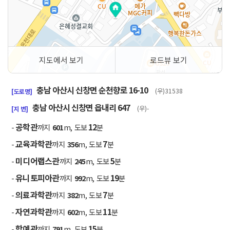
지도에서 보기
로드뷰 보기
50m
충남 아산시 신창면 순천향로 16-10
(우)31538
[도로명]
충남 아산시 신창면 읍내리 647
(우)-
[지 번]
공학관
12
-
까지
601
m, 도보
분
교육과학관
7
-
까지
356
m, 도보
분
미디어랩스관
5
-
까지
245
m, 도보
분
유니토피아관
19
-
까지
992
m, 도보
분
의료과학관
7
-
까지
382
m, 도보
분
자연과학관
11
-
까지
602
m, 도보
분
학예관
15
-
까지
791
m, 도보
분