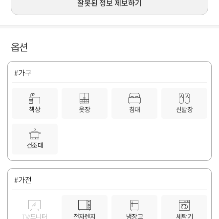
잘못된 정보 제보하기
옵션
#가구
책상
옷장
침대
신발장
건조대
#가전
TV/모니터
전자렌지
냉장고
세탁기