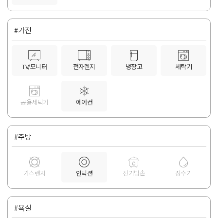
#가전
TV/모니터
전자렌지
냉장고
세탁기
공용세탁기
에어컨
#주방
가스렌지
인덕션
전기밥솥
정수기
#욕실