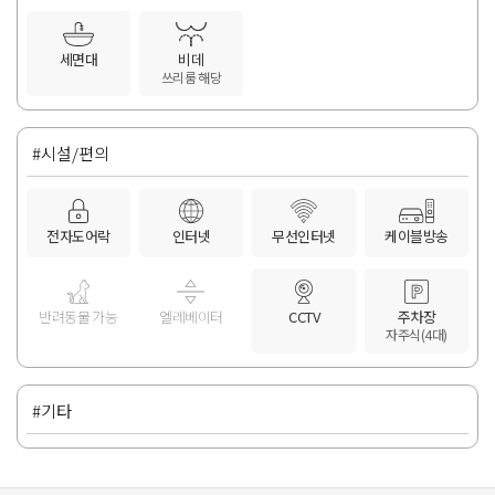
세면대
비데
쓰리룸 해당
#시설/편의
전자도어락
인터넷
무선인터넷
케이블방송
반려동물 가능
엘레베이터
CCTV
주차장
자주식(4대)
#기타