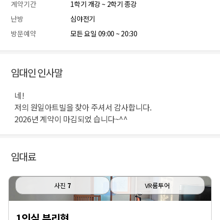
계약기간
1학기 개강 ~ 2학기 종강
난방
심야전기
방문예약
모든 요일 09:00 ~ 20:30
임대인 인사말
네!
저의 원일아트빌을 찾아 주셔서 감사합니다.
2026년 계약이 마김되었 습니다~^^
임대료
사진
7
VR룸투어
1인실 분리형