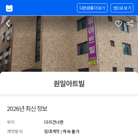
다른원룸 더 보기
앱으로 보기
원일아트빌
2026년 최신 정보
위치
다리건너편
계약방식
임대계약 / 하숙 불가