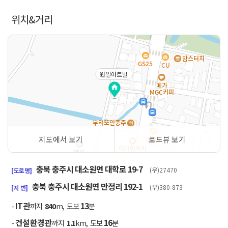
위치&거리
원일아트빌
지도에서 보기
로드뷰 보기
50m
충북 충주시 대소원면 대학로 19-7
(우)27470
[도로명]
충북 충주시 대소원면 만정리 192-1
(우)380-873
[지 번]
IT관
13
-
까지
840
m, 도보
분
건설환경관
16
-
까지
1.1
km, 도보
분