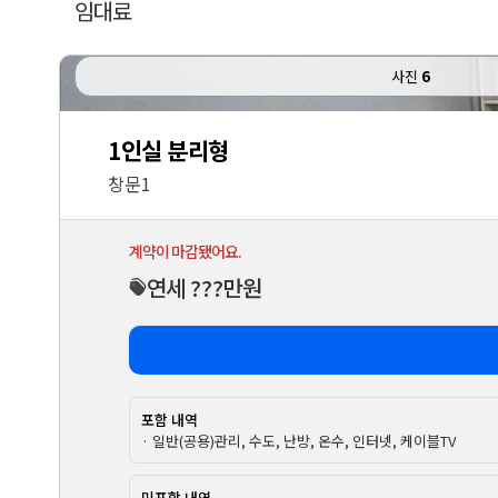
임대료
사진
6
1인실 분리형
창문1
계약이 마감됐어요.
연세 ???만원
포함 내역
· 일반(공용)관리, 수도, 난방, 온수, 인터넷, 케이블TV
미포함 내역