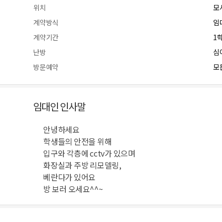
위치
모
계약방식
임
계약기간
1
난방
심
방문예약
모든
임대인 인사말
안녕하세요
학생들의 안전을 위해
입구와 각층에 cctv가 있으며
화장실과 주방 리모델링,
베란다가 있어요
방 보러 오세요^^~