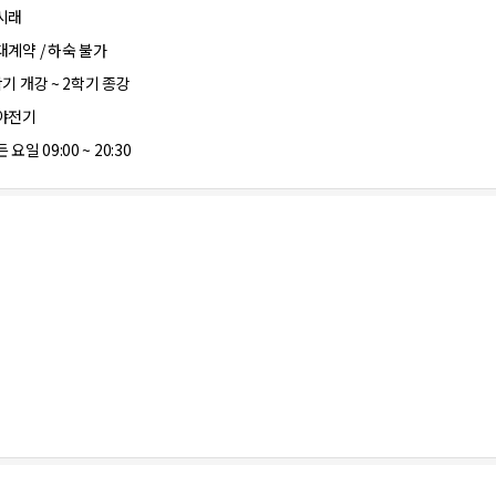
시래
대계약 / 하숙 불가
학기 개강 ~ 2학기 종강
야전기
 요일 09:00 ~ 20:30