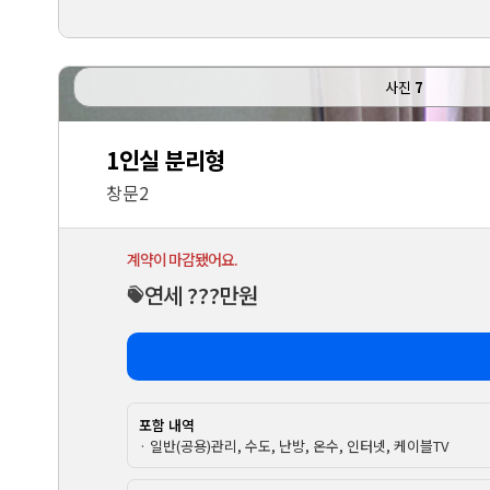
사진
7
1인실 분리형
창문2
계약이 마감됐어요.
연세 ???만원
포함 내역
· 일반(공용)관리, 수도, 난방, 온수, 인터넷, 케이블TV