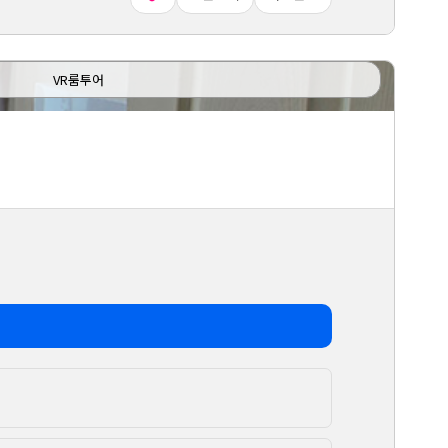
VR룸투어