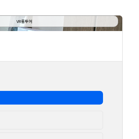
VR룸투어