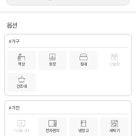
옵션
#가구
책상
옷장
침대
신발장
건조대
#가전
TV/모니터
전자렌지
냉장고
세탁기