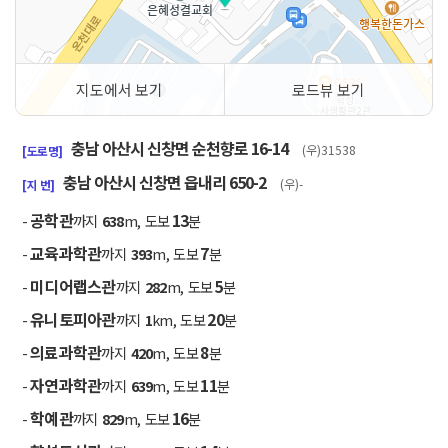
지도에서 보기
로드뷰 보기
50m
충남 아산시 신창면 순천향로 16-14
(우)31538
[도로명]
충남 아산시 신창면 읍내리 650-2
(우)-
[지 번]
공학관
13
-
까지
638
m, 도보
분
교육과학관
7
-
까지
393
m, 도보
분
미디어랩스관
5
-
까지
282
m, 도보
분
유니토피아관
20
-
까지
1
km, 도보
분
의료과학관
8
-
까지
420
m, 도보
분
자연과학관
11
-
까지
639
m, 도보
분
학예관
16
-
까지
829
m, 도보
분