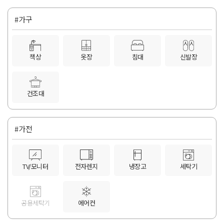
#가구
책상
옷장
침대
신발장
건조대
#가전
TV/모니터
전자렌지
냉장고
세탁기
공용세탁기
에어컨