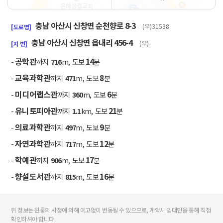
50m
충남 아산시 신창면 순천향로 8-3
(우)31538
[도로명]
충남 아산시 신창면 읍내리 456-4
(우)-
[지 번]
공학관
14
-
까지
716
m, 도보
분
교육과학관
8
-
까지
471
m, 도보
분
미디어랩스관
6
-
까지
360
m, 도보
분
유니토피아관
21
-
까지
1.1
km, 도보
분
의료과학관
9
-
까지
497
m, 도보
분
자연과학관
12
-
까지
717
m, 도보
분
학예관
17
-
까지
906
m, 도보
분
향설도서관
16
-
까지
815
m, 도보
분
위 정보는 원룸의 사정에 의해 예고없이 변동될 수 있으므로, 계약시 임대인을 통해 직접
확인하셔야 합니다.