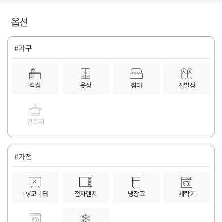
옵션
#가구
책상
옷장
침대
신발장
건조대
#가전
TV/모니터
전자렌지
냉장고
세탁기