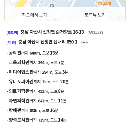
지도에서 보기
로드뷰 보기
50m
충남 아산시 신창면 순천향로 16-13
(우)31538
[도로명]
충남 아산시 신창면 읍내리 650-1
(우)-
[지 번]
공학관
13
-
까지
640
m, 도보
분
교육과학관
7
-
까지
394
m, 도보
분
미디어랩스관
5
-
까지
284
m, 도보
분
유니토피아관
20
-
까지
1
km, 도보
분
의료과학관
8
-
까지
421
m, 도보
분
자연과학관
11
-
까지
641
m, 도보
분
학예관
16
-
까지
830
m, 도보
분
향설도서관
14
-
까지
739
m, 도보
분