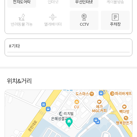
전자도어락
인터넷
무선인터넷
케이블방송
반려동물 가능
엘레베이터
CCTV
주차장
#기타
위치&거리
리치빌