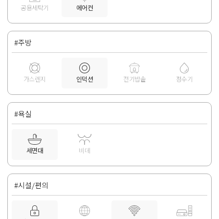
공용세탁기
에어컨
#주방
가스렌지
인덕션
전기밥솥
정수기
#욕실
세면대
비데
#시설/편의