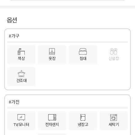
옵션
#가구
책상
옷장
침대
신발장
건조대
#가전
TV/모니터
전자렌지
냉장고
세탁기