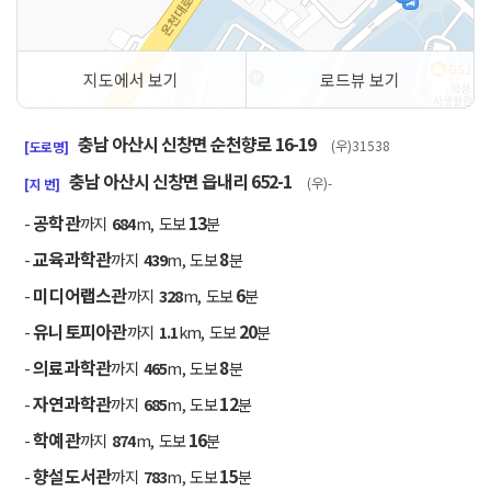
지도에서 보기
로드뷰 보기
50m
충남 아산시 신창면 순천향로 16-19
(우)31538
[도로명]
충남 아산시 신창면 읍내리 652-1
(우)-
[지 번]
공학관
13
-
까지
684
m, 도보
분
교육과학관
8
-
까지
439
m, 도보
분
미디어랩스관
6
-
까지
328
m, 도보
분
유니토피아관
20
-
까지
1.1
km, 도보
분
의료과학관
8
-
까지
465
m, 도보
분
자연과학관
12
-
까지
685
m, 도보
분
학예관
16
-
까지
874
m, 도보
분
향설도서관
15
-
까지
783
m, 도보
분