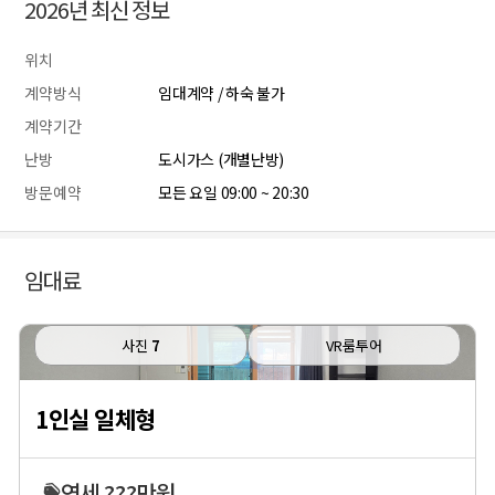
2026년 최신 정보
위치
계약방식
임대계약 / 하숙 불가
계약기간
난방
도시가스 (개별난방)
방문예약
모든 요일 09:00 ~ 20:30
임대료
사진
7
VR룸투어
1인실 일체형
연세 ???만원