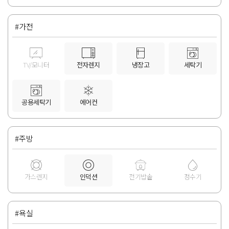
#가전
TV/모니터
전자렌지
냉장고
세탁기
공용세탁기
에어컨
#주방
가스렌지
인덕션
전기밥솥
정수기
#욕실