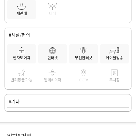
세면대
비데
#시설/편의
전자도어락
인터넷
무선인터넷
케이블방송
반려동물 가능
엘레베이터
CCTV
주차장
#기타
위치&거리