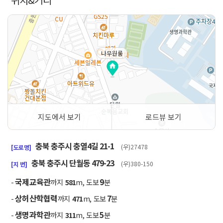
나무원룸
지도에서 보기
로드뷰 보기
50m
충북 충주시 충열4길 21-1
(우)27478
[도로명]
충북 충주시 단월동 479-23
(우)380-150
[지 번]
국제교육관
9
-
까지
581
m, 도보
분
상허산학협력
7
-
까지
471
m, 도보
분
생명과학관
5
-
까지
311
m, 도보
분