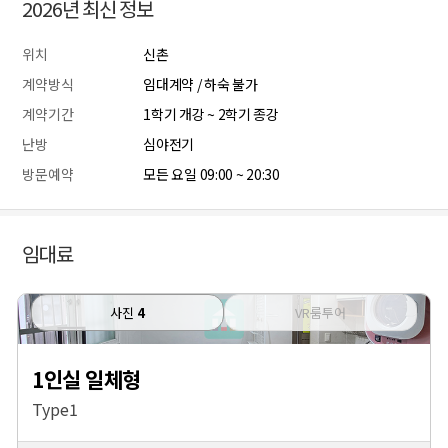
2026년 최신 정보
위치
신촌
계약방식
임대계약 / 하숙 불가
계약기간
1학기 개강 ~ 2학기 종강
난방
심야전기
방문예약
모든 요일 09:00 ~ 20:30
임대료
사진
4
VR룸투어
1인실 일체형
Type1