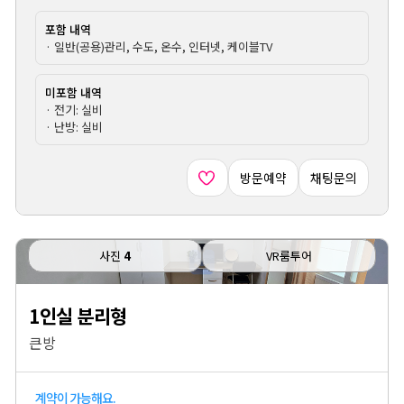
포함 내역
· 일반(공용)관리, 수도, 온수, 인터넷, 케이블TV
미포함 내역
· 전기: 실비
· 난방: 실비
방문예약
채팅문의
사진
4
VR룸투어
1인실 분리형
큰방
계약이 가능해요.