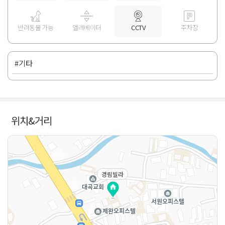
반려동물 가능
엘레베이터
CCTV
주차장
#기타
위치&거리
경림빌라