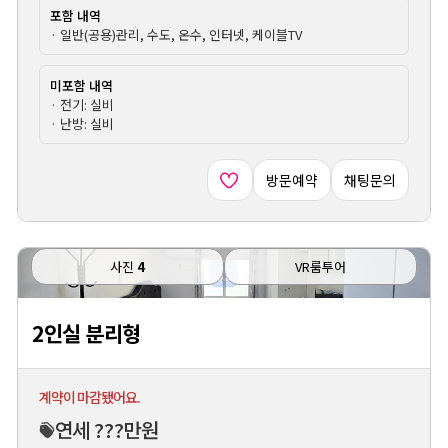
포함 내역
· 일반(공용)관리, 수도, 온수, 인터넷, 케이블TV
미포함 내역
· 전기: 실비
· 난방: 실비
방문예약
채팅문의
사진
4
VR룸투어
2인실 분리형
계약이 마감됐어요.
연세 ???만원