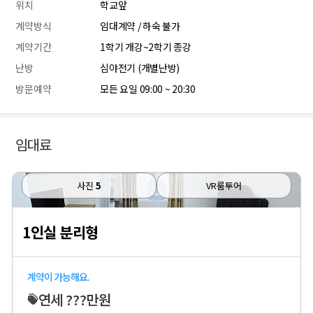
위치
학교앞
계약방식
임대계약 / 하숙 불가
계약기간
1학기 개강~2학기 종강
난방
심야전기 (개별난방)
방문예약
모든 요일 09:00 ~ 20:30
임대료
사진
5
VR룸투어
1인실 분리형
계약이 가능해요.
연세 ???만원