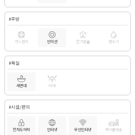
#주방
가스렌지
인덕션
전기밥솥
정수기
#욕실
세면대
비데
#시설/편의
전자도어락
인터넷
무선인터넷
케이블방송