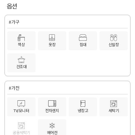
옵션
#가구
책상
옷장
침대
신발장
건조대
#가전
TV/모니터
전자렌지
냉장고
세탁기
공용세탁기
에어컨